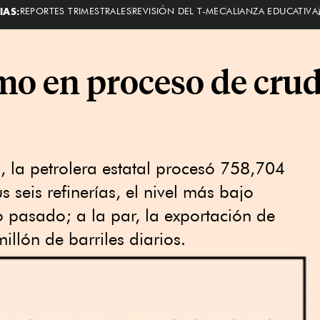
IAS:
REPORTES TRIMESTRALES
REVISIÓN DEL T-MEC
ALIANZA EDUCATIVA
mo en proceso de crud
, la petrolera estatal procesó 758,704
s seis refinerías, el nivel más bajo
o pasado; a la par, la exportación de
illón de barriles diarios.