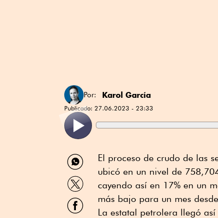
Karol García
Por:
Publicado:
27.06.2023 - 23:33
Compartir
El proceso de crudo de las se
por
ubicó en un nivel de 758,70
WhatsApp
Compartir
cayendo así en 17% en un me
por
Twitter
más bajo para un mes desde 
Compartir
por
La estatal petrolera llegó a