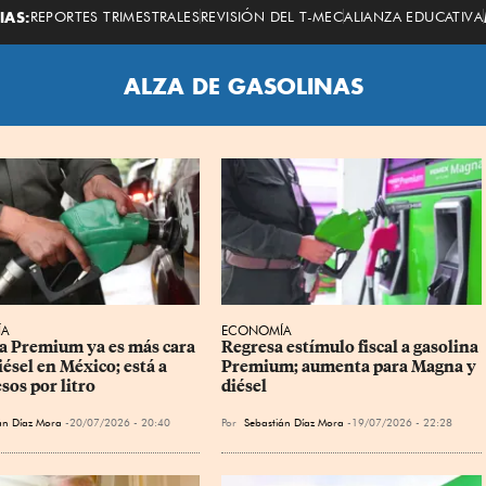
Economista
IAS:
REPORTES TRIMESTRALES
REVISIÓN DEL T-MEC
ALIANZA EDUCATIVA
ALZA DE GASOLINAS
ÍA
ECONOMÍA
a Premium ya es más cara 
Regresa estímulo fiscal a gasolina 
iésel en México; está a 
Premium; aumenta para Magna y 
sos por litro
diésel
án Díaz Mora
20/07/2026 - 20:40
Por
Sebastián Díaz Mora
19/07/2026 - 22:28