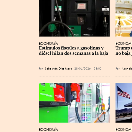
ECONOMÍA
ECONOM
Estímulos fiscales a gasolinas y 
Trump o
diésel hilan dos semanas a la baja
no baja 
Por
Sebastián Díaz Mora
28/06/2026 - 23:02
Por
Agencia
ECONOMÍA
ECONOM