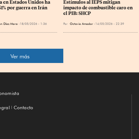
a en Estados Unidos ha 
Estímulos al IEPS mitigan 
51% por guerra en Irán
impacto de combustible caro en 
el PIB: SHCP
án Díaz Mora
18/05/2026 - 1:36
Por
Octavio Amador
14/05/2026 - 22:39
Ver más
conomista
egral
Contacto