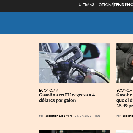
ÚLTIMAS NOTICIAS
TENDENC
ECONOMÍA
ECONOM
Gasolina en EU regresa a 4 
Gasolin
dólares por galón
que el d
28.49 pe
Por
Sebastián Díaz Mora
21/07/2026 - 1:53
Por
Sebasti