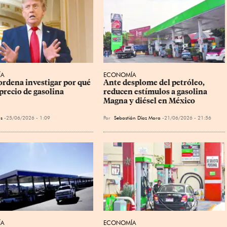
ÍA
ECONOMÍA
rdena investigar por qué 
Ante desplome del petróleo, 
precio de gasolina
reducen estímulos a gasolina 
Magna y diésel en México
s
25/06/2026 - 1:09
Por
Sebastián Díaz Mora
21/06/2026 - 21:56
ÍA
ECONOMÍA