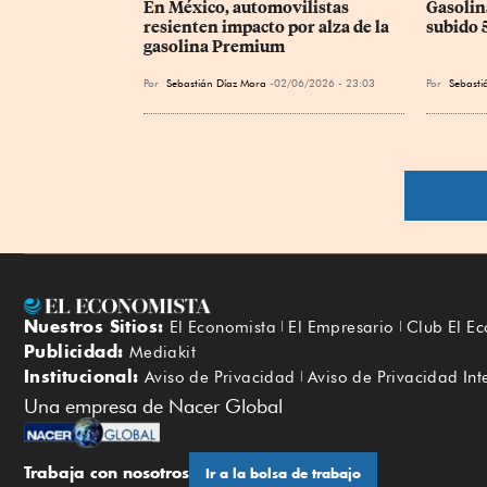
En México, automovilistas 
Gasolin
resienten impacto por alza de la 
subido 
gasolina Premium
Por
Sebastián Díaz Mora
02/06/2026 - 23:03
Por
Sebasti
Nuestros Sitios:
El Economista
El Empresario
Club El E
Publicidad:
Mediakit
Institucional:
Aviso de Privacidad
Aviso de Privacidad Int
Una empresa de Nacer Global
Trabaja con nosotros
Ir a la bolsa de trabajo