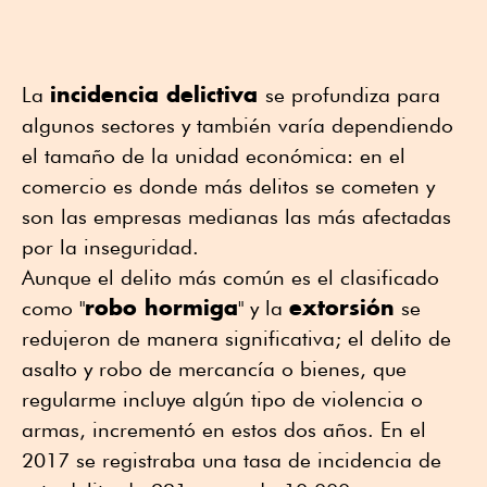
incidencia delictiva
La
se profundiza para
algunos sectores y también varía dependiendo
el tamaño de la unidad económica: en el
comercio es donde más delitos se cometen y
son las empresas medianas las más afectadas
por la inseguridad.
Aunque el delito más común es el clasificado
robo hormiga
extorsión
como "
" y la
se
redujeron de manera significativa; el delito de
asalto y robo de mercancía o bienes, que
regularme incluye algún tipo de violencia o
armas, incrementó en estos dos años. En el
2017 se registraba una tasa de incidencia de