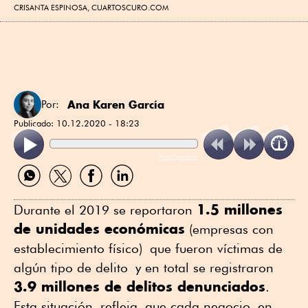
CRISANTA ESPINOSA, CUARTOSCURO.COM
Ana Karen García
Por:
Publicado:
10.12.2020 - 18:23
ReadSpeaker
Compartir
Compartir
Compartir
Compartir
por
por
por
por
WhatsApp
Twitter
Facebook
Linkedin
1.5 millones
Durante el 2019 se reportaron
de unidades económicas
(empresas con
establecimiento físico) que fueron víctimas de
algún tipo de delito y en total se registraron
3.9 millones de delitos denunciados
.
Esta situación refleja que cada negocio en