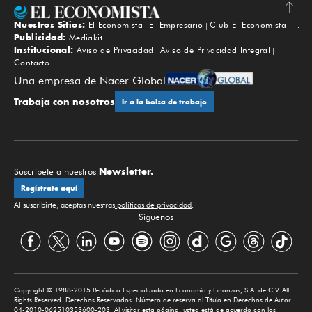
Nuestros Sitios:
El Economista
El Empresario
Club El Economista
Subir
Publicidad:
Mediakit
Institucional:
Aviso de Privacidad
Aviso de Privacidad Integral
Contacto
Una empresa de Nacer Global
Trabaja con nosotros
Ir a la bolsa de trabajo
Newsletter.
Suscríbete a nuestros
Regístrate aquí
Al suscribirte, aceptas nuestras
políticas de privacidad
.
Síguenos
Copyright © 1988-2015 Periódico Especializado en Economía y Finanzas, S.A. de C.V. All
Rights Reserved. Derechos Reservados. Número de reserva al Título en Derechos de Autor
04-2010-062510353600-203. Al visitar esta página, usted está de acuerdo con los