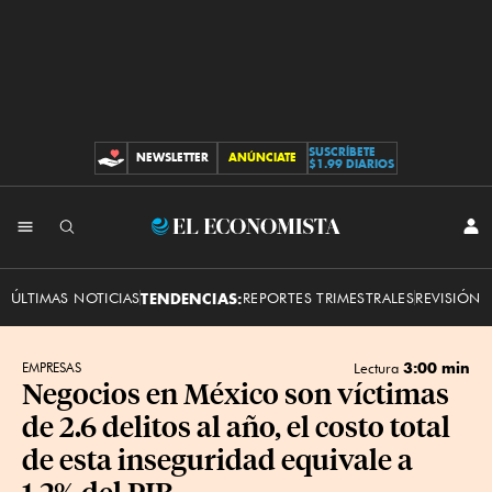
SUSCRÍBETE
NEWSLETTER
ANÚNCIATE
CONTRIBUCIONES
$1.99 DIARIOS
INI
El
SES
Economista
ÚLTIMAS NOTICIAS
TENDENCIAS:
REPORTES TRIMESTRALES
REVISIÓN 
3:00 min
EMPRESAS
Lectura
Negocios en México son víctimas
de 2.6 delitos al año, el costo total
de esta inseguridad equivale a
1.2% del PIB