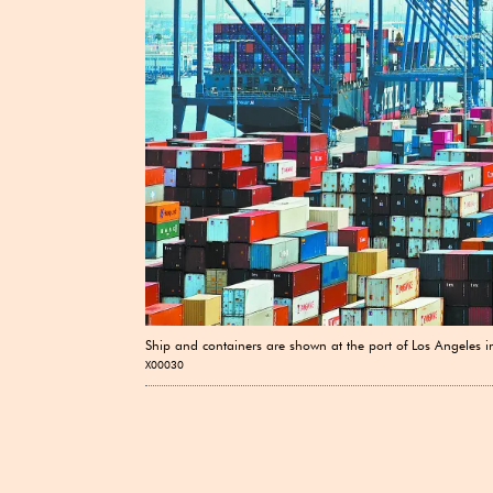
Ship and containers are shown at the port of Los Angeles 
X00030