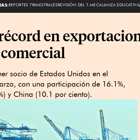
IAS:
REPORTES TRIMESTRALES
REVISIÓN DEL T-MEC
ALIANZA EDUCATIVA
écord en exportacione
 comercial
r socio de Estados Unidos en el
rzo, con una participación de 16.1%,
) y China (10.1 por ciento).