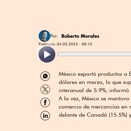
Roberto Morales
Por:
Publicado:
04.05.2023 - 08:10
Compartir
México exportó productos a 
por
dólares en marzo, lo que sup
WhatsApp
Compartir
interanual de 5.9%, informó 
por
Twitter
A la vez, México se mantuvo
Compartir
por
comercio de mercancías en m
Facebook
Compartir
delante de Canadá (15.5%) y
por
Linkedin