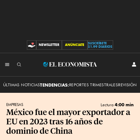
SUSCRÍBETE
NEWSLETTER
ANÚNCIATE
CONTRIBUCIONES
$1.99 DIARIOS
INI
El
SES
Economista
ÚLTIMAS NOTICIAS
TENDENCIAS:
REPORTES TRIMESTRALES
REVISIÓN 
4:00 min
EMPRESAS
Lectura
México fue el mayor exportador a
EU en 2023 tras 16 años de
dominio de China