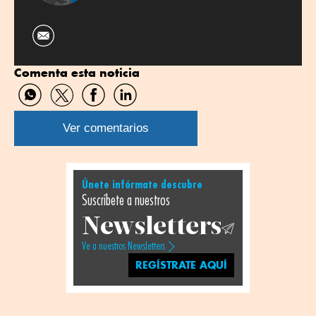
Comenta esta noticia
Compartir
Compartir
Compartir
Compartir
por
por
por
por
WhatsApp
Twitter
Facebook
Linkedin
Ver comentarios
Únete infórmate descubre
Suscríbete a nuestros
Newsletters
Ve a nuestros Newsletters
REGÍSTRATE AQUÍ