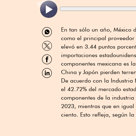
Compartir
En tan sólo un año, México d
por
como el principal proveedor
WhatsApp
Compartir
elevó en 3.44 puntos porcent
por
Twitter
importaciones estadounidense
Compartir
por
componentes mexicana es la
Facebook
Compartir
China y Japón pierden terren
por
De acuerdo con la Industria 
Linkedin
el 42.72% del mercado esta
componentes de la industria 
2023, mientras que en igual
ciento. Esto refleja, según l