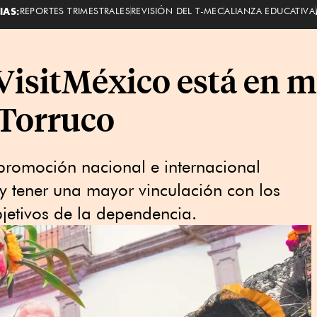
IAS:
REPORTES TRIMESTRALES
REVISIÓN DEL T-MEC
ALIANZA EDUCATIVA
VisitMéxico está en m
 Torruco
promoción nacional e internacional
y tener una mayor vinculación con los
jetivos de la dependencia.