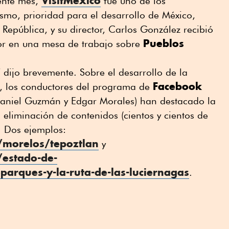
VisitMéxico
ente mes,
fue uno de los
ismo, prioridad para el desarrollo de México,
República, y su director, Carlos González recibió
Pueblos
bor en una mesa de trabajo sobre
dijo brevemente. Sobre el desarrollo de la
Facebook
s, los conductores del programa de
niel Guzmán y Edgar Morales) han destacado la
la eliminación de contenidos (cientos y cientos de
). Dos ejemplos:
/morelos/tepoztlan
y
/estado-de-
rques-y-la-ruta-de-las-luciernagas
.