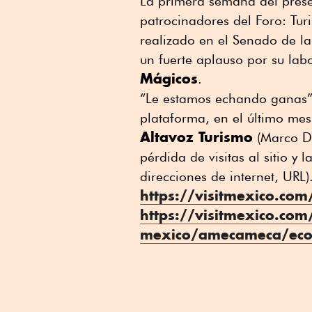
La primera semana del pres
patrocinadores del Foro: Tur
realizado en el Senado de la 
un fuerte aplauso por su la
Mágicos
.
“Le estamos echando ganas” 
plataforma, en el último me
Altavoz Turismo
(Marco Da
pérdida de visitas al sitio y 
direcciones de internet, URL
https://visitmexico.com
https://visitmexico.com
mexico/amecameca/ecopa