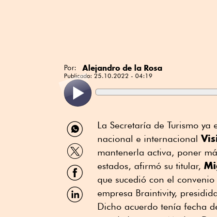
Alejandro de la Rosa
Por:
Publicado:
25.10.2022 - 04:19
Compartir
La Secretaría de Turismo ya
por
Vi
nacional e internacional
WhatsApp
Compartir
mantenerla activa, poner má
por
Mi
Twitter
estados, afirmó su titular,
Compartir
por
que sucedió con el convenio
Facebook
Compartir
empresa Braintivity, presidi
por
Dicho acuerdo tenía fecha de
Linkedin