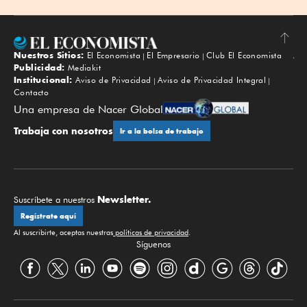
Nuestros Sitios:
El Economista
El Empresario
Club El Economista
Subir
Publicidad:
Mediakit
Institucional:
Aviso de Privacidad
Aviso de Privacidad Integral
Contacto
Una empresa de Nacer Global
Trabaja con nosotros
Ir a la bolsa de trabajo
Newsletter.
Suscríbete a nuestros
Regístrate aquí
Al suscribirte, aceptas nuestras
políticas de privacidad
.
Síguenos