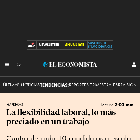
SUSCRÍBETE
NEWSLETTER
ANÚNCIATE
CONTRIBUCIONES
$1.99 DIARIOS
INI
El
SES
Economista
ÚLTIMAS NOTICIAS
TENDENCIAS:
REPORTES TRIMESTRALES
REVISIÓN 
3:00 min
EMPRESAS
Lectura
La flexibilidad laboral, lo más
preciado en un trabajo
Cuatro de cada 10 candidatos a escala