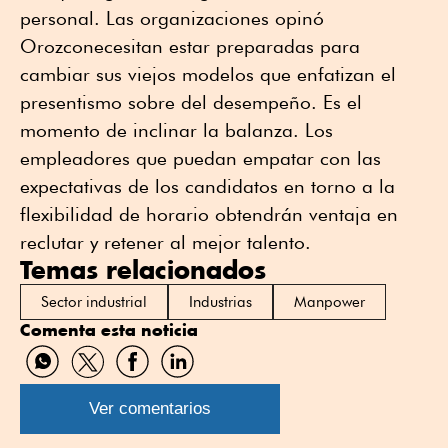
personal. Las organizaciones opinó
Orozconecesitan estar preparadas para
cambiar sus viejos modelos que enfatizan el
presentismo sobre del desempeño. Es el
momento de inclinar la balanza. Los
empleadores que puedan empatar con las
expectativas de los candidatos en torno a la
flexibilidad de horario obtendrán ventaja en
reclutar y retener al mejor talento.
Temas relacionados
Sector industrial
Industrias
Manpower
Comenta esta noticia
Compartir
Compartir
Compartir
Compartir
por
por
por
por
WhatsApp
Twitter
Facebook
Linkedin
Ver comentarios