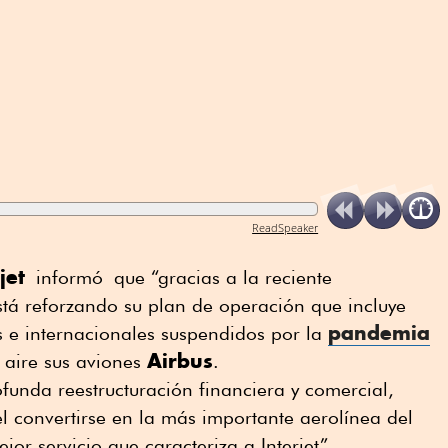
ReadSpeaker
jet
informó que “gracias a la reciente
está reforzando su plan de operación que incluye
pandemia
s e internacionales suspendidos por la
Airbus
 aire sus aviones
.
funda reestructuración financiera y comercial,
el convertirse en la más importante aerolínea del
jor servicio que caracteriza a Interjet”,