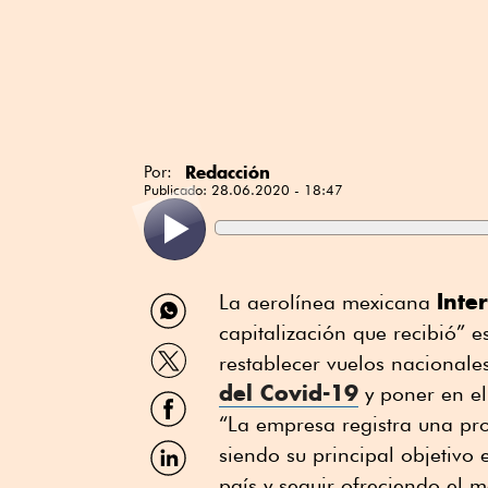
Redacción
Por:
Publicado:
28.06.2020 - 18:47
Compartir
Inter
La aerolínea mexicana
por
capitalización que recibió” 
WhatsApp
Compartir
restablecer vuelos nacionale
por
del Covid-19
Twitter
y poner en el
Compartir
por
“La empresa registra una pro
Facebook
Compartir
siendo su principal objetivo 
por
país y seguir ofreciendo el me