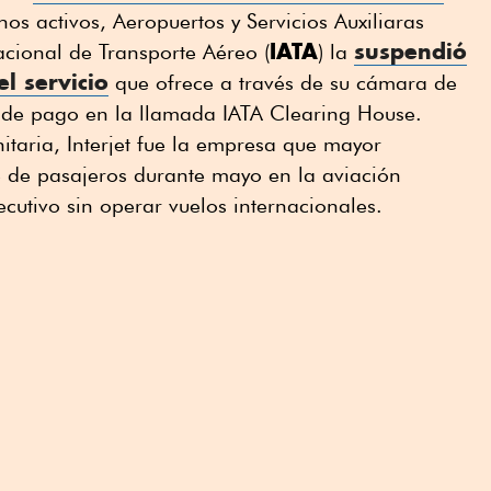
os activos, Aeropuertos y Servicios Auxiliaras
IATA
suspendió
nacional de Transporte Aéreo (
) la
l servicio
que ofrece a través de su cámara de
 de pago en la llamada IATA Clearing House.
itaria, Interjet fue la empresa que mayor
e de pasajeros durante mayo en la aviación
utivo sin operar vuelos internacionales.