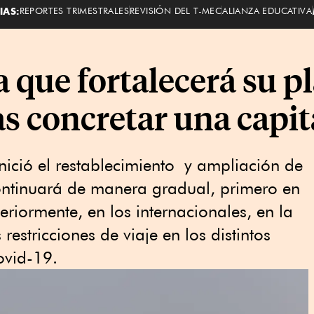
IAS:
REPORTES TRIMESTRALES
REVISIÓN DEL T-MEC
ALIANZA EDUCATIVA
a que fortalecerá su p
as concretar una capit
 inició el restablecimiento y ampliación de
continuará de manera gradual, primero en
teriormente, en los internacionales, en la
estricciones de viaje en los distintos
ovid-19.