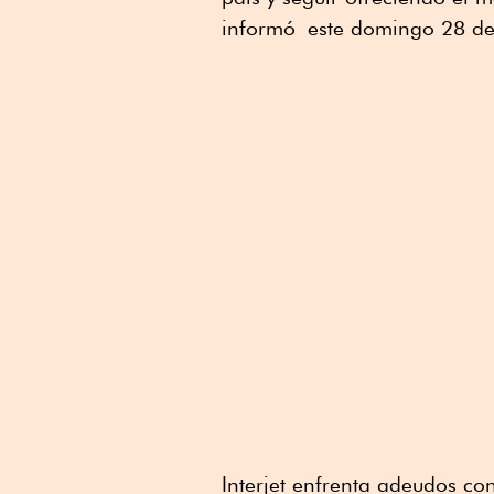
Linkedin
informó este domingo 28 de 
Interjet enfrenta adeudos co