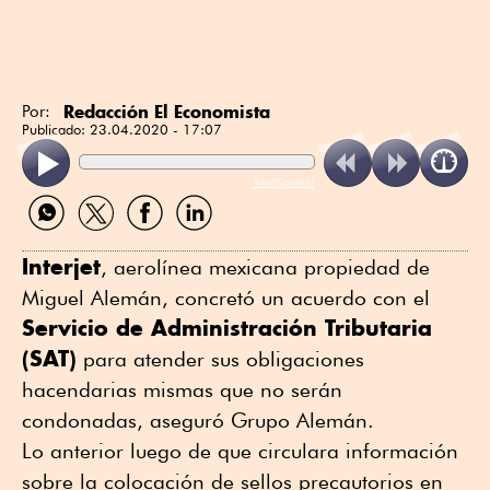
Redacción El Economista
Por:
Publicado:
23.04.2020 - 17:07
ReadSpeaker
Compartir
Compartir
Compartir
Compartir
por
por
por
por
WhatsApp
Twitter
Facebook
Linkedin
Interjet
, aerolínea mexicana propiedad de
Miguel Alemán, concretó un acuerdo con el
Servicio de Administración Tributaria
(SAT)
para atender sus obligaciones
hacendarias mismas que no serán
condonadas, aseguró Grupo Alemán.
Lo anterior luego de que circulara información
sobre la colocación de sellos precautorios en