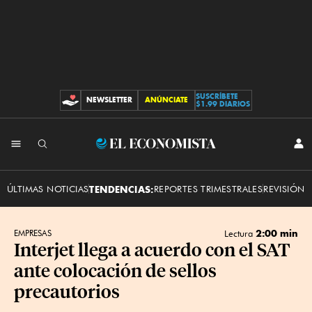
SUSCRÍBETE
NEWSLETTER
ANÚNCIATE
CONTRIBUCIONES
$1.99 DIARIOS
INI
El
SES
Economista
ÚLTIMAS NOTICIAS
TENDENCIAS:
REPORTES TRIMESTRALES
REVISIÓN 
2:00 min
EMPRESAS
Lectura
Interjet llega a acuerdo con el SAT
ante colocación de sellos
precautorios