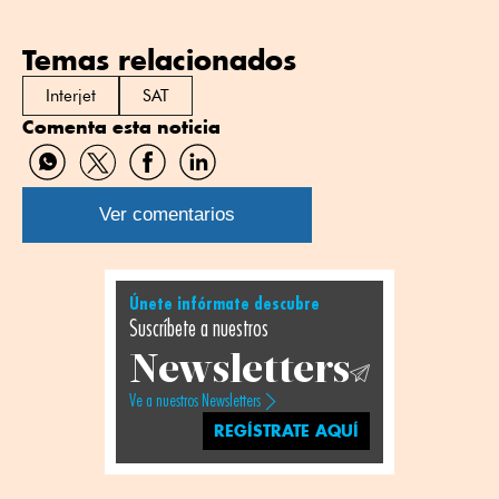
Temas relacionados
Interjet
SAT
Comenta esta noticia
Compartir
Compartir
Compartir
Compartir
por
por
por
por
WhatsApp
Twitter
Facebook
Linkedin
Ver comentarios
Únete infórmate descubre
Suscríbete a nuestros
Newsletters
Ve a nuestros Newsletters
REGÍSTRATE AQUÍ