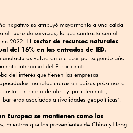
peño negativo se atribuyó mayormente a una caída
 el rubro de servicios, lo que contrastó con el
l sector de recursos naturales
 en 2022. E
ual del 16% en las entradas de IED.
 manufacturas volvieron a crecer por segundo año
mento interanual del 9 por ciento.
eba del interés que tienen las empresas
 capacidades manufactureras en países próximos a
 costos de mano de obra y, posiblemente,
 barreras asociadas a rivalidades geopolíticas",
ión Europea se mantienen como los
as
, mientras que las provenientes de China y Hong