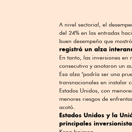
A nivel sectorial, el desem
del 24% en las entradas hacia
buen desempeño que mostró
registró un alza interan
En tanto, las inversiones en
consecutivo y anotaron un au
Esa alza "podría ser una pru
transnacionales en instalar
Estados Unidos, con menores
menores riesgos de enfrentar
acotó.
Estados Unidos y la Un
principales inversionist
Kong bajaron.