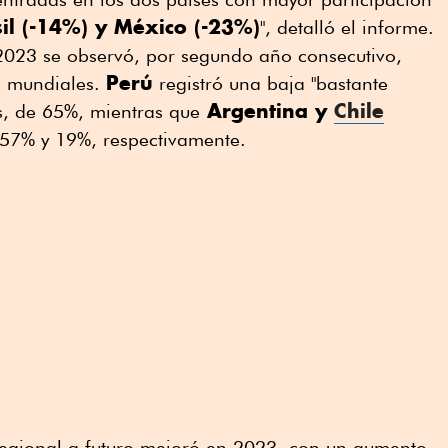
il (-14%) y México (-23%)
", detalló el informe.
2023 se observó, por segundo año consecutivo,
Perú
os mundiales.
registró una baja "bastante
Argentina y
Chile
s, de 65%, mientras que
57% y 19%, respectivamente.
 regional a futuro mejoró en 2023, con un aumento