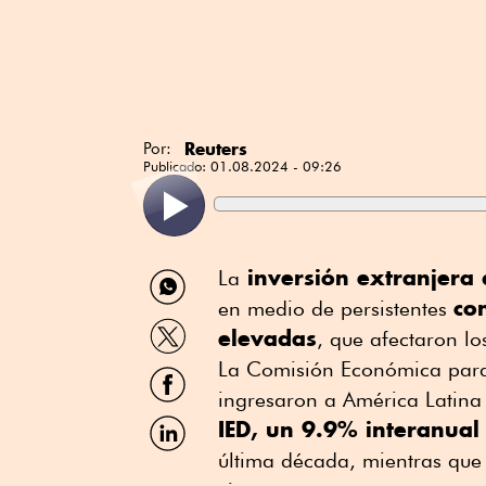
Reuters
Por:
Publicado:
01.08.2024 - 09:26
Compartir
inversión extranjera 
La
por
con
en medio de persistentes
WhatsApp
Compartir
elevadas
, que afectaron los
por
Twitter
La Comisión Económica para
Compartir
por
ingresaron a América Latina
Facebook
Compartir
IED, un 9.9% interanua
por
última década, mientras que 
Linkedin