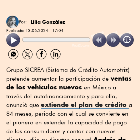
Lilia González
Por:
Publicado:
13.06.2024 - 17:04
ReadSpeaker
Compartir
Compartir
Compartir
Compartir
por
por
por
por
WhatsApp
Twitter
Facebook
Linkedin
Grupo SICREA (Sistema de Crédito Automotriz)
ventas
pretende aumentar la participación de
de los vehículos nuevos
en México a
través del autofinanciamiento y para ello,
extiende el plan de crédito
anunció que
a
84 meses, periodo con el cual se convierte en
el pionero en extender la capacidad de pago
de los consumidores y contar con nuevos
Andrés de
clientes, dijo su director general