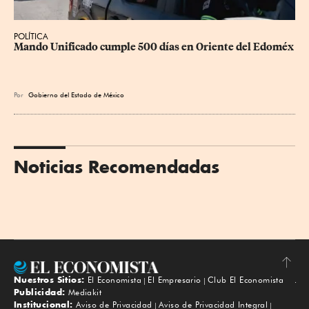
POLÍTICA
Mando Unificado cumple 500 días en Oriente del Edoméx
Por
Gobierno del Estado de México
Noticias Recomendadas
Nuestros Sitios:
El Economista
El Empresario
Club El Economista
Subir
Publicidad:
Mediakit
Institucional:
Aviso de Privacidad
Aviso de Privacidad Integral