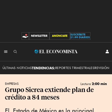
SUSCRÍBETE
NEWSLETTER
ANÚNCIATE
CONTRIBUCIONES
$1.99 DIARIOS
INI
El
SES
Economista
ÚLTIMAS NOTICIAS
TENDENCIAS:
REPORTES TRIMESTRALES
REVISIÓN 
2:00 min
EMPRESAS
Lectura
Grupo Sicrea extiende plan de
crédito a 84 meses
El Estado de México es la principal