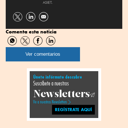
ASIET.
Compartir
Compartir
por
por
Comenta esta noticia
Twitter
Linkedin
Compartir
Compartir
Compartir
Compartir
por
por
por
por
WhatsApp
Twitter
Facebook
Linkedin
Ver comentarios
Únete infórmate descubre
Suscríbete a nuestros
Newsletters
Ve a nuestros Newsletters
REGÍSTRATE AQUÍ