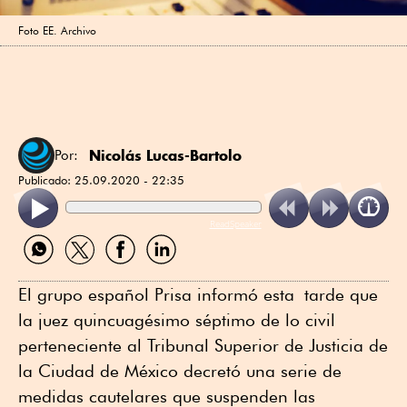
Foto EE. Archivo
Nicolás Lucas-Bartolo
Por:
Publicado:
25.09.2020 - 22:35
ReadSpeaker
Compartir
Compartir
Compartir
Compartir
por
por
por
por
WhatsApp
Twitter
Facebook
Linkedin
El grupo español Prisa informó esta tarde que
la juez quincuagésimo séptimo de lo civil
perteneciente al Tribunal Superior de Justicia de
la Ciudad de México decretó una serie de
medidas cautelares que suspenden las