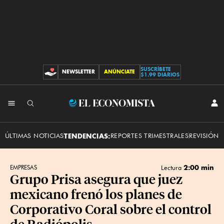
SUSCRÍBETE
NEWSLETTER
ANÚNCIATE
CONTRIBUCIONES
$1.99 DIARIOS
INI
El
SES
Economista
ÚLTIMAS NOTICIAS
TENDENCIAS:
REPORTES TRIMESTRALES
REVISIÓN 
2:00 min
EMPRESAS
Lectura
Grupo Prisa asegura que juez
mexicano frenó los planes de
Corporativo Coral sobre el control
de Radiópolis