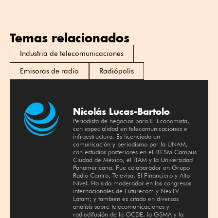
Temas relacionados
Industria de telecomunicaciones
Emisoras de radio
Radiópolis
Nicolás Lucas-Bartolo
Periodista de negocios para El Economista,
con especialidad en telecomunicaciones e
infraestructura. Es licenciado en
comunicación y periodismo por la UNAM,
con estudios posteriores en el ITESM Campus
Ciudad de México, el ITAM y la Universidad
Panamericana. Fue colaborador en Grupo
Radio Centro, Televisa, El Financiero y Alto
Nivel. Ha sido moderador en los congresos
internacionales de Futurecom y NexTV
Latam; y también es citado en diversos
análisis sobre telecomunicaciones y
radiodifusión de la OCDE, la GSMA y la