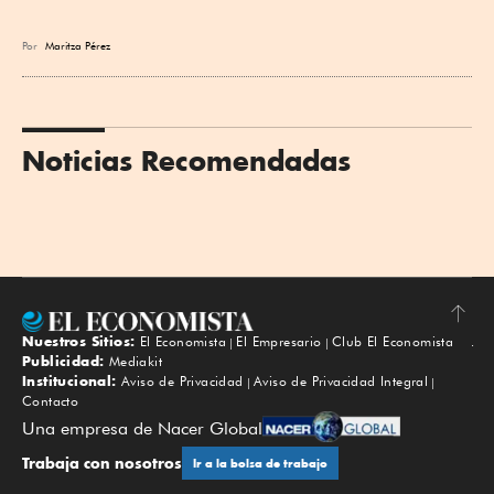
Por
Maritza Pérez
Noticias Recomendadas
Nuestros Sitios:
El Economista
El Empresario
Club El Economista
Subir
Publicidad:
Mediakit
Institucional:
Aviso de Privacidad
Aviso de Privacidad Integral
Contacto
Una empresa de Nacer Global
Trabaja con nosotros
Ir a la bolsa de trabajo