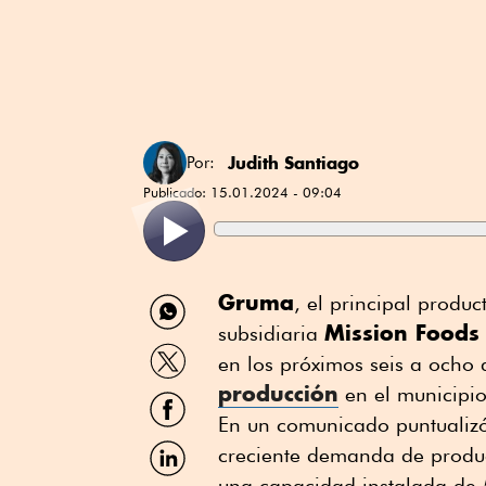
Judith Santiago
Por:
Publicado:
15.01.2024 - 09:04
Compartir
Gruma
, el principal produ
por
Mission Foods
subsidiaria
WhatsApp
Compartir
en los próximos seis a ocho
por
producción
Twitter
en el municipi
Compartir
por
En un comunicado puntualizó 
Facebook
Compartir
creciente demanda de produc
por
una capacidad instalada de 