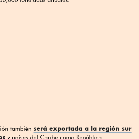
será exportada a la región sur
ción también
os
y países del Caribe como República