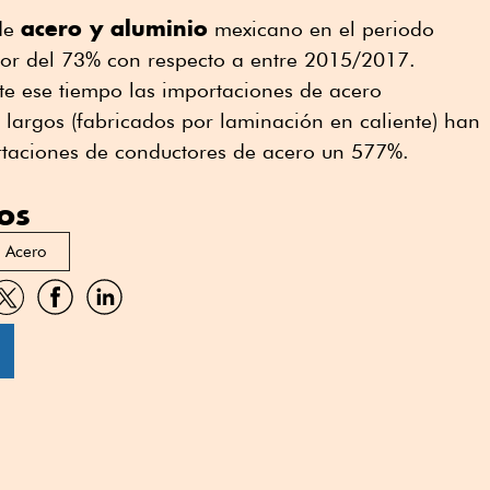
acero y aluminio
 de
mexicano en el periodo
r del 73% con respecto a entre 2015/2017.
e ese tiempo las importaciones de acero
largos (fabricados por laminación en caliente) han
taciones de conductores de acero un 577%.
os
Acero
artir
Compartir
Compartir
Compartir
por
por
por
sApp
Twitter
Facebook
Linkedin