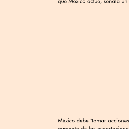
que México actúe, señala u
Linkedin
México debe "tomar acciones 
aumento de las exportacione