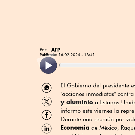
AFP
Por:
Publicado:
16.02.2024 - 18:41
Compartir
El Gobierno del presidente 
por
"acciones inmediatas" contra
WhatsApp
Compartir
y aluminio
a Estados Unido
por
Twitter
informó este viernes la repre
Compartir
por
Durante una reunión por vid
Facebook
Compartir
Economía
de México, Raquel
por