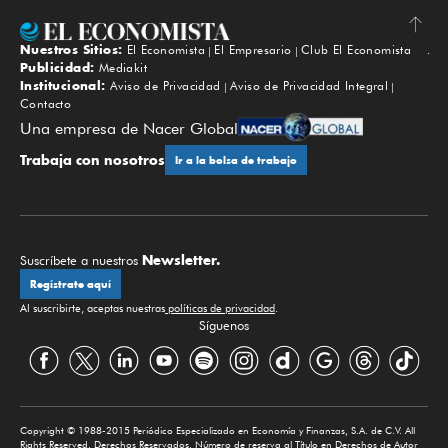
Nuestros Sitios:
El Economista
El Empresario
Club El Economista
Subir
Publicidad:
Mediakit
Institucional:
Aviso de Privacidad
Aviso de Privacidad Integral
Contacto
Una empresa de Nacer Global
Trabaja con nosotros
Ir a la bolsa de trabajo
Newsletter.
Suscríbete a nuestros
Regístrate aquí
Al suscribirte, aceptas nuestras
políticas de privacidad
.
Síguenos
Copyright © 1988-2015 Periódico Especializado en Economía y Finanzas, S.A. de C.V. All
Rights Reserved. Derechos Reservados. Número de reserva al Título en Derechos de Autor