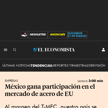
SUSCRÍBETE
NEWSLETTER
ANÚNCIATE
CONTRIBUCIONES
$1.99 DIARIOS
INI
El
SES
Economista
ÚLTIMAS NOTICIAS
TENDENCIAS:
REPORTES TRIMESTRALES
REVISIÓN 
3:00 min
EMPRESAS
Lectura
México gana participación en el
mercado de acero de EU
Al margen del T-MEC, nuestro país se