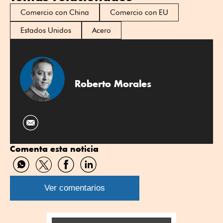
Comercio con China
Comercio con EU
Estados Unidos
Acero
Roberto Morales
Comenta esta noticia
Compartir
Compartir
Compartir
Compartir
por
por
por
por
WhatsApp
Twitter
Facebook
Linkedin
Ver comentarios