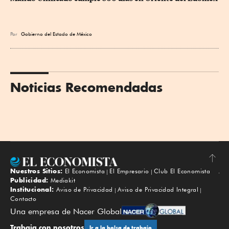
Por
Gobierno del Estado de México
Noticias Recomendadas
Nuestros Sitios:
El Economista
El Empresario
Club El Economista
Subir
Publicidad:
Mediakit
Institucional:
Aviso de Privacidad
Aviso de Privacidad Integral
Contacto
Una empresa de Nacer Global
Trabaja con nosotros
Ir a la bolsa de trabajo