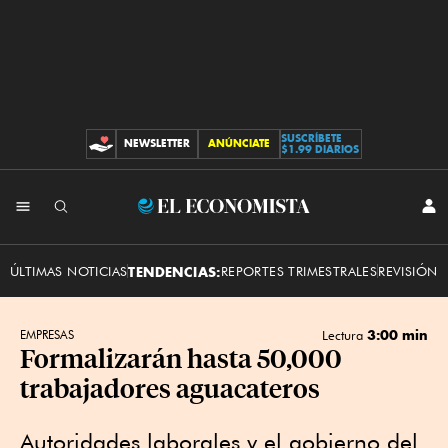
SUSCRÍBETE
NEWSLETTER
ANÚNCIATE
CONTRIBUCIONES
$1.99 DIARIOS
INI
El
SES
Economista
ÚLTIMAS NOTICIAS
TENDENCIAS:
REPORTES TRIMESTRALES
REVISIÓN 
3:00 min
EMPRESAS
Lectura
Formalizarán hasta 50,000
trabajadores aguacateros
Autoridades laborales y el gobierno del