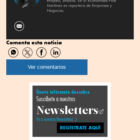
empleo, sindical. En El Economista Pilar
Martínez es reportera de Empresas y
Negocios.
Comenta esta noticia
Compartir
Compartir
Compartir
Compartir
por
por
por
por
WhatsApp
Twitter
Facebook
Linkedin
Ver comentarios
Únete infórmate descubre
Suscríbete a nuestros
Newsletters
Ve a nuestros Newsletters
REGÍSTRATE AQUÍ