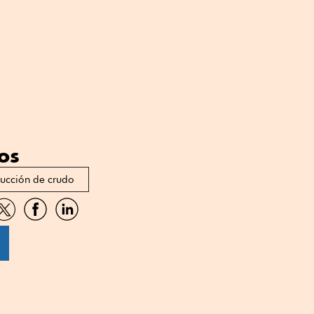
os
ucción de crudo
artir
Compartir
Compartir
Compartir
por
por
por
sApp
Twitter
Facebook
Linkedin