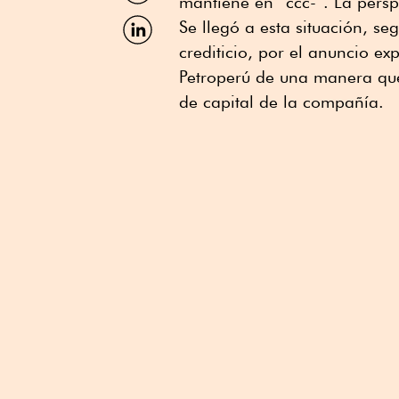
mantiene en “ccc-”. La persp
Facebook
Compartir
Se llegó a esta situación, se
por
crediticio, por el anuncio e
Linkedin
Petroperú de una manera que 
de capital de la compañía.