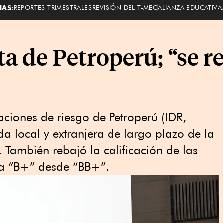
IAS:
REPORTES TRIMESTRALES
REVISIÓN DEL T-MEC
ALIANZA EDUCATIVA
ta de Petroperú; “se re
caciones de riesgo de Petroperú (IDR,
da local y extranjera de largo plazo de la
También rebajó la calificación de las
 a “B+” desde “BB+”.