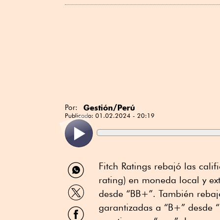
Gestión/Perú
Por:
Publicado:
01.02.2024 - 20:19
Compartir
Fitch Ratings rebajó las calif
por
rating) en moneda local y ex
WhatsApp
Compartir
desde “BB+”. También rebajó 
por
Twitter
garantizadas a “B+” desde “B
Compartir
por