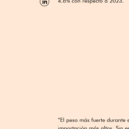
4.6% con respecto a 2023.
por
Linkedin
“El peso más fuerte durante 
importación más altos. Sin e