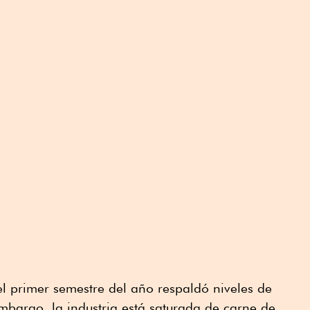
el primer semestre del año respaldó niveles de
mbargo, la industria está saturada de carne de