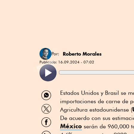
Roberto Morales
Por:
Publicado:
16.09.2024 - 07:02
Compartir
Estados Unidos y Brasil se m
por
importaciones de carne de p
WhatsApp
Compartir
Agricultura estadounidense (
por
Twitter
De acuerdo con sus estimac
Compartir
por
México
serán de 960,000 t
Facebook
Compartir