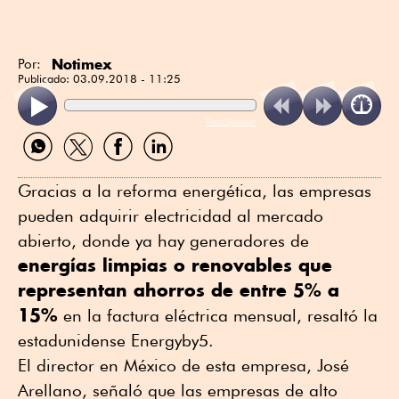
Notimex
Por:
Publicado:
03.09.2018 - 11:25
ReadSpeaker
Compartir
Compartir
Compartir
Compartir
por
por
por
por
WhatsApp
Twitter
Facebook
Linkedin
Gracias a la reforma energética, las empresas
pueden adquirir electricidad al mercado
abierto, donde ya hay generadores de
energías limpias o renovables que
representan ahorros de entre 5% a
15%
en la factura eléctrica mensual, resaltó la
estadunidense Energyby5.
El director en México de esta empresa, José
Arellano, señaló que las empresas de alto