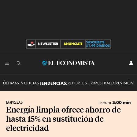
SUSCRÍBETE
NEWSLETTER
ANÚNCIATE
CONTRIBUCIONES
$1.99 DIARIOS
INI
El
SES
Economista
ÚLTIMAS NOTICIAS
TENDENCIAS:
REPORTES TRIMESTRALES
REVISIÓN 
3:00 min
EMPRESAS
Lectura
Energía limpia ofrece ahorro de
hasta 15% en sustitución de
electricidad