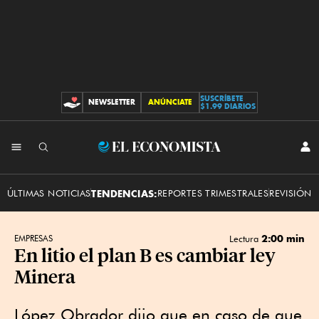
SUSCRÍBETE
NEWSLETTER
ANÚNCIATE
CONTRIBUCIONES
$1.99 DIARIOS
INI
El
SES
Economista
ÚLTIMAS NOTICIAS
TENDENCIAS:
REPORTES TRIMESTRALES
REVISIÓN 
2:00 min
EMPRESAS
Lectura
En litio el plan B es cambiar ley
Minera
López Obrador dijo que en caso de que