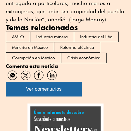
entregado a particulares, mucho menos a
extranjeros, que debe ser propiedad del pueblo
y de la Nación”, añadió. (Jorge Monroy)
Temas relacionados
AMLO
Industria minera
Industria del litio
Minería en México
Reforma eléctrica
Corrupción en México
Crisis económica
Comenta esta noticia
Compartir
Compartir
Compartir
Compartir
por
por
por
por
WhatsApp
Twitter
Facebook
Linkedin
Ver comentarios
Únete infórmate descubre
Suscríbete a nuestros
Newsletters