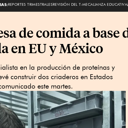
IAS:
REPORTES TRIMESTRALES
REVISIÓN DEL T-MEC
ALIANZA EDUCATIVA
sa de comida a base d
ala en EU y México
ialista en la producción de proteínas y
revé construir dos criaderos en Estados
comunicado este martes.