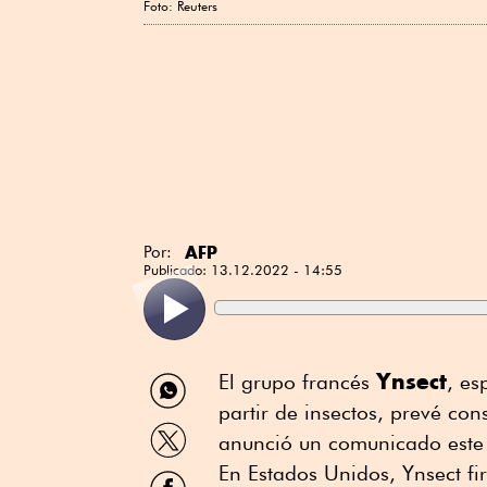
Foto: Reuters
AFP
Por:
Publicado:
13.12.2022 - 14:55
Compartir
Ynsect
El grupo francés
, es
por
partir de insectos, prevé con
WhatsApp
Compartir
anunció un comunicado este
por
Twitter
En Estados Unidos, Ynsect fi
Compartir