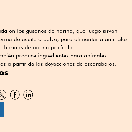
ada en los gusanos de harina, que luego sirven
forma de aceite o polvo, para alimentar a animales
ar harinas de origen piscícola.
mbién produce ingredientes para animales
s a partir de las deyecciones de escarabajos.
os
artir
Compartir
Compartir
Compartir
por
por
por
sApp
Twitter
Facebook
Linkedin