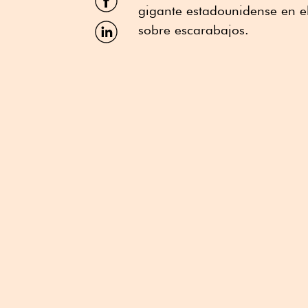
por
gigante estadounidense en el
Facebook
Compartir
sobre escarabajos.
por
Linkedin