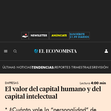
SUSCRÍBETE
NEWSLETTER
ANÚNCIATE
CONTRIBUCIONES
$1.99 DIARIOS
INI
El
SES
Economista
ÚLTIMAS NOTICIAS
TENDENCIAS:
REPORTES TRIMESTRALES
REVISIÓN 
4:00 min
EMPRESAS
Lectura
El valor del capital humano y del
capital intelectual
* ¿Cuánto vale la “personalidad” de