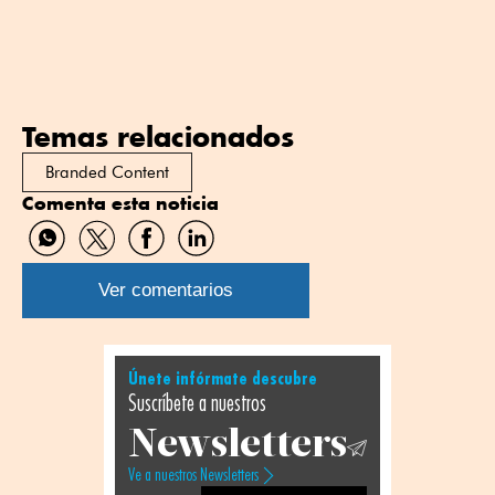
Temas relacionados
Branded Content
Comenta esta noticia
Compartir
Compartir
Compartir
Compartir
por
por
por
por
WhatsApp
Twitter
Facebook
Linkedin
Ver comentarios
Únete infórmate descubre
Suscríbete a nuestros
Newsletters
Ve a nuestros Newsletters