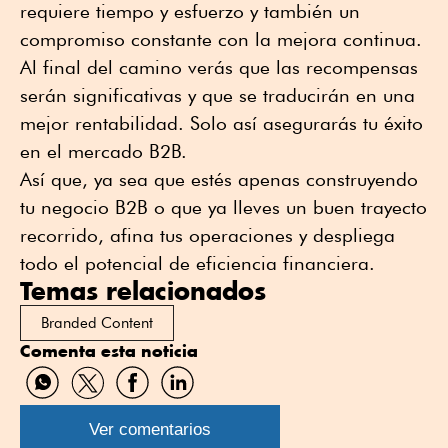
requiere tiempo y esfuerzo y también un
compromiso constante con la mejora continua.
Al final del camino verás que las recompensas
serán significativas y que se traducirán en una
mejor rentabilidad. Solo así asegurarás tu éxito
en el mercado B2B.
Así que, ya sea que estés apenas construyendo
tu negocio B2B o que ya lleves un buen trayecto
recorrido, afina tus operaciones y despliega
todo el potencial de eficiencia financiera.
Temas relacionados
Branded Content
Comenta esta noticia
Compartir
Compartir
Compartir
Compartir
por
por
por
por
WhatsApp
Twitter
Facebook
Linkedin
Ver comentarios