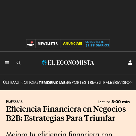
SUSCRÍBETE
NEWSLETTER
ANÚNCIATE
CONTRIBUCIONES
$1.99 DIARIOS
INI
El
SES
Economista
ÚLTIMAS NOTICIAS
TENDENCIAS:
REPORTES TRIMESTRALES
REVISIÓN 
8:00 min
EMPRESAS
Lectura
Eficiencia Financiera en Negocios
B2B: Estrategias Para Triunfar
Mejora tu eficiencia financiera con