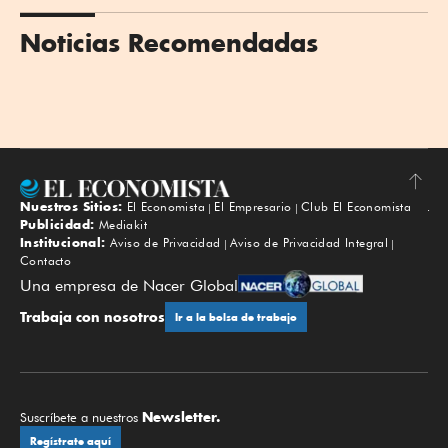
Noticias Recomendadas
Nuestros Sitios:
El Economista
El Empresario
Club El Economista
Subir
Publicidad:
Mediakit
Institucional:
Aviso de Privacidad
Aviso de Privacidad Integral
Contacto
Una empresa de Nacer Global
Trabaja con nosotros
Ir a la bolsa de trabajo
Newsletter.
Suscríbete a nuestros
Regístrate aquí