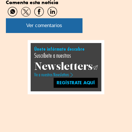
Comenta esta noticia
Compartir
Compartir
Compartir
Compartir
por
por
por
por
WhatsApp
Twitter
Facebook
Linkedin
Ver comentarios
Únete infórmate descubre
Suscríbete a nuestros
Newsletters
Ve a nuestros Newsletters
REGÍSTRATE AQUÍ