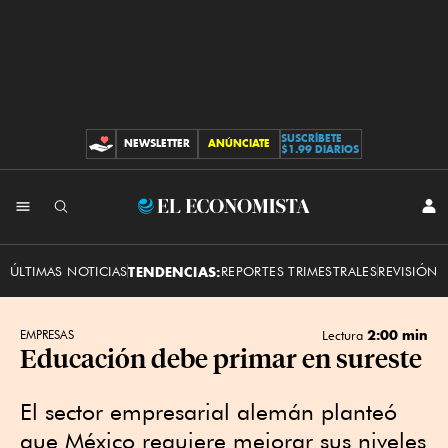
SUSCRÍBETE
NEWSLETTER
ANÚNCIATE
CONTRIBUCIONES
$1.99 DIARIOS
INI
El
SES
Economista
ÚLTIMAS NOTICIAS
TENDENCIAS:
REPORTES TRIMESTRALES
REVISIÓN 
2:00 min
EMPRESAS
Lectura
Educación debe primar en sureste
El sector empresarial alemán planteó
que México requiere mejorar sus niveles