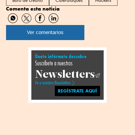
Buró de crédito
Ciberataques
Hackers
Comenta esta noticia
Compartir
Compartir
Compartir
Compartir
por
por
por
por
WhatsApp
Twitter
Facebook
Linkedin
Ver comentarios
Únete infórmate descubre
Suscríbete a nuestros
Newsletters
Ve a nuestros Newsletters
REGÍSTRATE AQUÍ