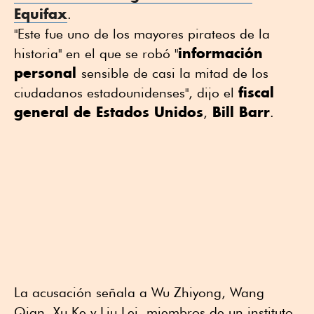
Equifax
.
"Este fue uno de los mayores pirateos de la
información
historia" en el que se robó "
personal
sensible de casi la mitad de los
fiscal
ciudadanos estadounidenses", dijo el
general de Estados Unidos
Bill Barr
,
.
La acusación señala a Wu Zhiyong, Wang
Qian, Xu Ke y Liu Lei, miembros de un instituto