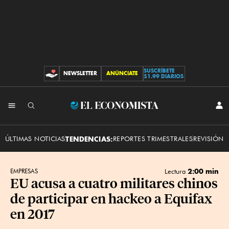
SUSCRÍBETE
NEWSLETTER
ANÚNCIATE
CONTRIBUCIONES
$1.99 DIARIOS
INI
El
SES
Economista
ÚLTIMAS NOTICIAS
TENDENCIAS:
REPORTES TRIMESTRALES
REVISIÓN 
2:00 min
EMPRESAS
Lectura
EU acusa a cuatro militares chinos
de participar en hackeo a Equifax
en 2017