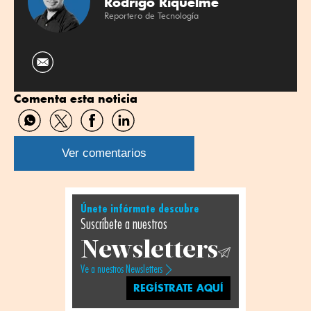
Rodrigo Riquelme
Reportero de Tecnología
Comenta esta noticia
Compartir
Compartir
Compartir
Compartir
por
por
por
por
WhatsApp
Twitter
Facebook
Linkedin
Ver comentarios
Únete infórmate descubre
Suscríbete a nuestros
Newsletters
Ve a nuestros Newsletters
REGÍSTRATE AQUÍ