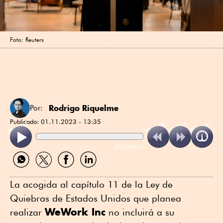
Foto: Reuters
Rodrigo Riquelme
Por:
Publicado:
01.11.2023 - 13:35
ReadSpeaker
Compartir
Compartir
Compartir
Compartir
por
por
por
por
WhatsApp
Twitter
Facebook
Linkedin
La acogida al capítulo 11 de la Ley de
Quiebras de Estados Unidos que planea
WeWork Inc
realizar
no incluirá a su