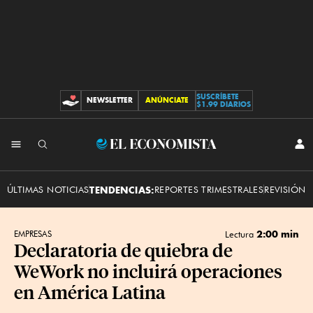
SUSCRÍBETE
NEWSLETTER
ANÚNCIATE
CONTRIBUCIONES
$1.99 DIARIOS
INI
El
SES
Economista
ÚLTIMAS NOTICIAS
TENDENCIAS:
REPORTES TRIMESTRALES
REVISIÓN 
2:00 min
EMPRESAS
Lectura
Declaratoria de quiebra de
WeWork no incluirá operaciones
en América Latina