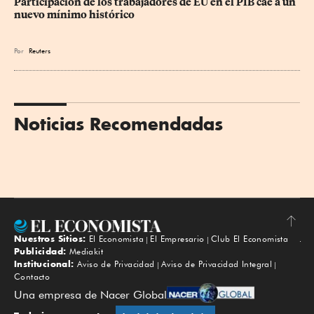
Participación de los trabajadores de EU en el PIB cae a un 
nuevo mínimo histórico
Por
Reuters
Noticias Recomendadas
Nuestros Sitios:
El Economista
El Empresario
Club El Economista
Subir
Publicidad:
Mediakit
Institucional:
Aviso de Privacidad
Aviso de Privacidad Integral
Contacto
Una empresa de Nacer Global