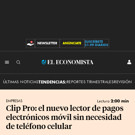
SUSCRÍBETE
NEWSLETTER
ANÚNCIATE
CONTRIBUCIONES
$1.99 DIARIOS
INI
El
SES
Economista
ÚLTIMAS NOTICIAS
TENDENCIAS:
REPORTES TRIMESTRALES
REVISIÓN 
2:00 min
EMPRESAS
Lectura
Clip Pro: el nuevo lector de pagos
electrónicos móvil sin necesidad
de teléfono celular