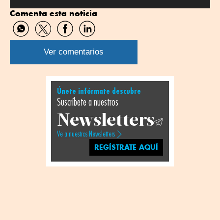
Comenta esta noticia
Compartir
Compartir
Compartir
Compartir
por
por
por
por
WhatsApp
Twitter
Facebook
Linkedin
Ver comentarios
Únete infórmate descubre
Suscríbete a nuestros
Newsletters
Ve a nuestros Newsletters
REGÍSTRATE AQUÍ