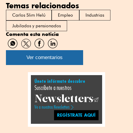
Temas relacionados
Carlos Slim Helú
Empleo
Industrias
Jubilados y pensionados
Comenta esta noticia
Compartir
Compartir
Compartir
Compartir
por
por
por
por
WhatsApp
Twitter
Facebook
Linkedin
Ver comentarios
Únete infórmate descubre
Suscríbete a nuestros
Newsletters
Ve a nuestros Newsletters
REGÍSTRATE AQUÍ