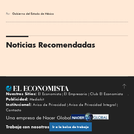
Por
Gobierno del Estado de México
Noticias Recomendadas
Nuestros Sitios:
El Economista
El Empresario
Club El Economista
Subir
Publicidad:
Mediakit
Institucional:
Aviso de Privacidad
Aviso de Privacidad Integral
Contacto
Una empresa de Nacer Global
Trabaja con nosotros
Ir a la bolsa de trabajo