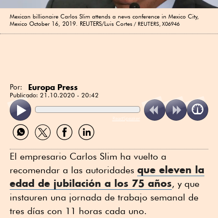
Mexican billionaire Carlos Slim attends a news conference in Mexico City,
Mexico October 16, 2019. REUTERS/Luis Cortes
REUTERS, X06946
Europa Press
Por:
Publicado:
21.10.2020 - 20:42
ReadSpeaker
Compartir
Compartir
Compartir
Compartir
por
por
por
por
WhatsApp
Twitter
Facebook
Linkedin
El empresario Carlos Slim ha vuelto a
que eleven la
recomendar a las autoridades
edad de jubilación a los 75 años
, y que
instauren una jornada de trabajo semanal de
tres días con 11 horas cada uno.