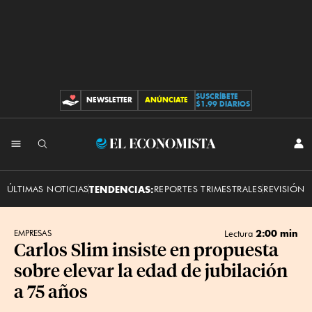
SUSCRÍBETE
NEWSLETTER
ANÚNCIATE
CONTRIBUCIONES
$1.99 DIARIOS
INI
El
SES
Economista
ÚLTIMAS NOTICIAS
TENDENCIAS:
REPORTES TRIMESTRALES
REVISIÓN 
2:00 min
EMPRESAS
Lectura
Carlos Slim insiste en propuesta
sobre elevar la edad de jubilación
a 75 años