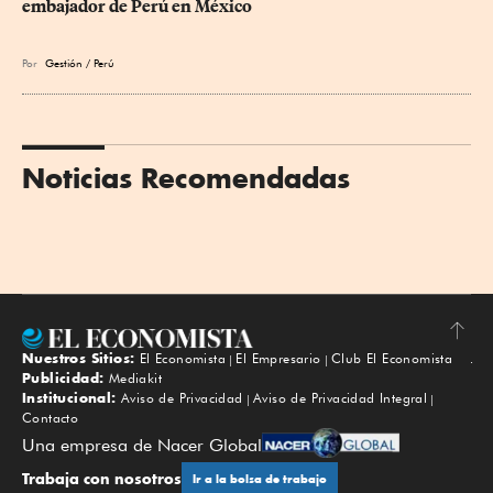
embajador de Perú en México
Por
Gestión / Perú
Noticias Recomendadas
Nuestros Sitios:
El Economista
El Empresario
Club El Economista
Subir
Publicidad:
Mediakit
Institucional:
Aviso de Privacidad
Aviso de Privacidad Integral
Contacto
Una empresa de Nacer Global
Trabaja con nosotros
Ir a la bolsa de trabajo