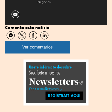
Negocios.
Comenta esta noticia
Compartir
Compartir
Compartir
Compartir
por
por
por
por
WhatsApp
Twitter
Facebook
Linkedin
Ver comentarios
Únete infórmate descubre
Suscríbete a nuestros
Newsletters
Ve a nuestros Newsletters
REGÍSTRATE AQUÍ