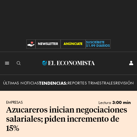
SUSCRÍBETE
NEWSLETTER
ANÚNCIATE
CONTRIBUCIONES
$1.99 DIARIOS
INI
El
SES
Economista
ÚLTIMAS NOTICIAS
TENDENCIAS:
REPORTES TRIMESTRALES
REVISIÓN 
3:00 min
EMPRESAS
Lectura
Azucareros inician negociaciones
salariales; piden incremento de
15%