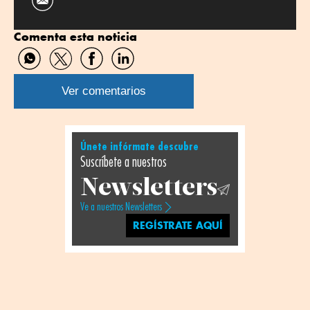
Comenta esta noticia
Compartir
Compartir
Compartir
Compartir
por
por
por
por
WhatsApp
Twitter
Facebook
Linkedin
Ver comentarios
Únete infórmate descubre
Suscríbete a nuestros
Newsletters
Ve a nuestros Newsletters
REGÍSTRATE AQUÍ