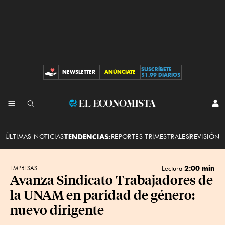
SUSCRÍBETE
NEWSLETTER
ANÚNCIATE
CONTRIBUCIONES
$1.99 DIARIOS
INI
El
SES
Economista
ÚLTIMAS NOTICIAS
TENDENCIAS:
REPORTES TRIMESTRALES
REVISIÓN 
2:00 min
EMPRESAS
Lectura
Avanza Sindicato Trabajadores de
la UNAM en paridad de género:
nuevo dirigente