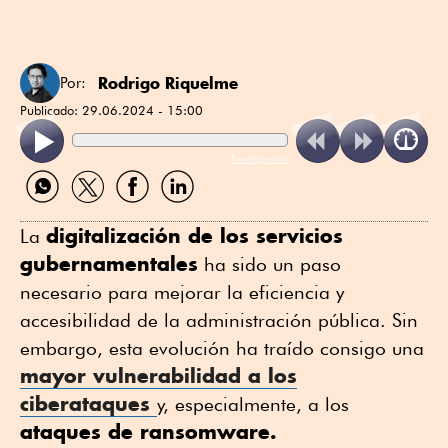
Rodrigo Riquelme
Por:
Publicado:
29.06.2024 - 15:00
ReadSpeaker
Compartir
Compartir
Compartir
Compartir
por
por
por
por
WhatsApp
Twitter
Facebook
Linkedin
digitalización de los servicios
La
gubernamentales
ha sido un paso
necesario para mejorar la eficiencia y
accesibilidad de la administración pública. Sin
embargo, esta evolución ha traído consigo una
mayor vulnerabilidad a los
ciberataques
y, especialmente, a los
ataques de ransomware.