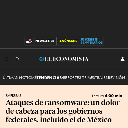
SUSCRÍBETE
NEWSLETTER
ANÚNCIATE
CONTRIBUCIONES
$1.99 DIARIOS
INI
El
SES
Economista
ÚLTIMAS NOTICIAS
TENDENCIAS:
REPORTES TRIMESTRALES
REVISIÓN 
4:00 min
EMPRESAS
Lectura
Ataques de ransomware: un dolor
de cabeza para los gobiernos
federales, incluido el de México