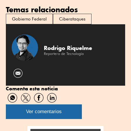
Temas relacionados
Gobierno Federal
Ciberataques
Rodrigo Riquelme
Reportero de Tecnología
Comenta esta noticia
Compartir
Compartir
Compartir
Compartir
por
por
por
por
WhatsApp
Twitter
Facebook
Linkedin
Ver comentarios