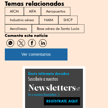
Temas relacionados
AICM
AIFA
Aeropuertos
Industria aérea
NAIM
SHCP
Aerolíneas
Base aérea de Santa Lucía
Comenta esta noticia
Compartir
Compartir
Compartir
Compartir
por
por
por
por
WhatsApp
Twitter
Facebook
Linkedin
Ver comentarios
Únete infórmate descubre
Suscríbete a nuestros
Newsletters
Ve a nuestros Newsletters
REGÍSTRATE AQUÍ