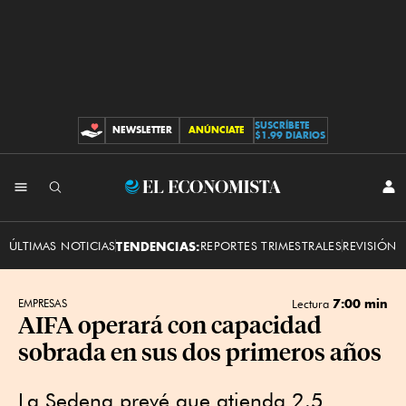
SUSCRÍBETE
NEWSLETTER
ANÚNCIATE
CONTRIBUCIONES
$1.99 DIARIOS
INI
El
SES
Economista
ÚLTIMAS NOTICIAS
TENDENCIAS:
REPORTES TRIMESTRALES
REVISIÓN 
7:00 min
EMPRESAS
Lectura
AIFA operará con capacidad
sobrada en sus dos primeros años
La Sedena prevé que atienda 2.5