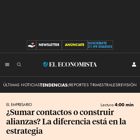
SUSCRÍBETE
NEWSLETTER
ANÚNCIATE
CONTRIBUCIONES
$1.99 DIARIOS
INI
El
SES
Economista
ÚLTIMAS NOTICIAS
TENDENCIAS:
REPORTES TRIMESTRALES
REVISIÓN 
4:00 min
EL EMPRESARIO
Lectura
¿Sumar contactos o construir
alianzas? La diferencia está en la
estrategia