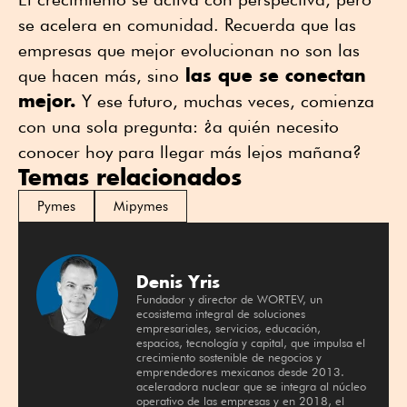
se acelera en comunidad. Recuerda que las
empresas que mejor evolucionan no son las
las que se conectan
que hacen más, sino
mejor.
Y ese futuro, muchas veces, comienza
con una sola pregunta: ¿a quién necesito
conocer hoy para llegar más lejos mañana?
Temas relacionados
Pymes
Mipymes
Denis Yris
Fundador y director de WORTEV, un
ecosistema integral de soluciones
empresariales, servicios, educación,
espacios, tecnología y capital, que impulsa el
crecimiento sostenible de negocios y
emprendedores mexicanos desde 2013.
aceleradora nuclear que se integra al núcleo
operativo de las empresas y en 2018, el