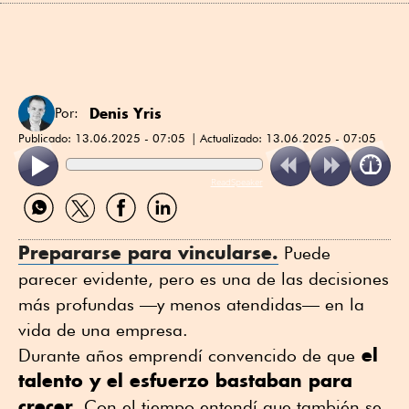
Denis Yris
Por:
Publicado:
13.06.2025 - 07:05
Actualizado:
13.06.2025 - 07:05
ReadSpeaker
Compartir
Compartir
Compartir
Compartir
por
por
por
por
WhatsApp
Twitter
Facebook
Linkedin
Prepararse para vincularse.
Puede
parecer evidente, pero es una de las decisiones
más profundas —y menos atendidas— en la
vida de una empresa.
el
Durante años emprendí convencido de que
talento y el esfuerzo bastaban para
crecer.
Con el tiempo entendí que también se