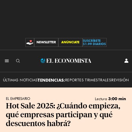
SUSCRÍBETE
NEWSLETTER
ANÚNCIATE
CONTRIBUCIONES
$1.99 DIARIOS
INI
El
SES
Economista
ÚLTIMAS NOTICIAS
TENDENCIAS:
REPORTES TRIMESTRALES
REVISIÓN 
3:00 min
EL EMPRESARIO
Lectura
Hot Sale 2025: ¿Cuándo empieza,
qué empresas participan y qué
descuentos habrá?