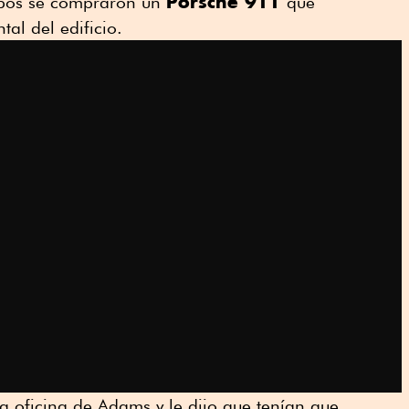
Porsche 911
bos se compraron un
que
tal del edificio.
a oficina de Adams y le dijo que tenían que