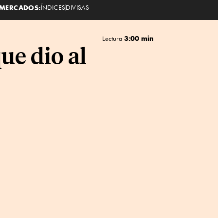
MERCADOS:
ÍNDICES
DIVISAS
3:00 min
Lectura
ue dio al