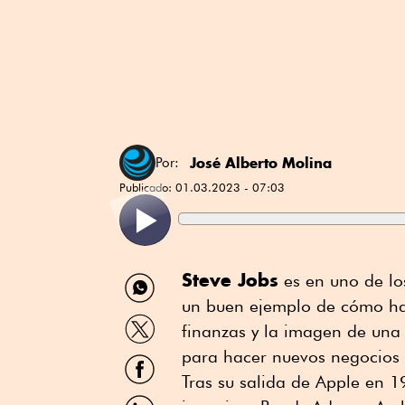
José Alberto Molina
Por:
Publicado:
01.03.2023 - 07:03
Compartir
Steve Jobs
es en uno de lo
por
un buen ejemplo de cómo hac
WhatsApp
Compartir
finanzas y la imagen de una
por
Twitter
para hacer nuevos negocios o
Compartir
por
Tras su salida de Apple en 1
Facebook
Compartir