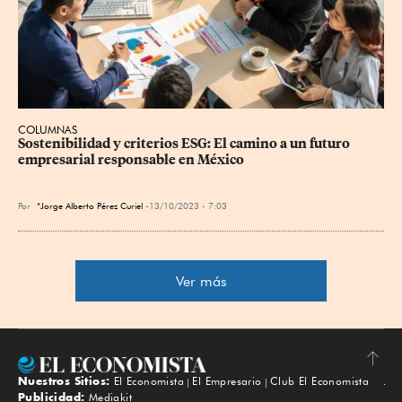
COLUMNAS
Sostenibilidad y criterios ESG: El camino a un futuro 
empresarial responsable en México
Por
*Jorge Alberto Pérez Curiel
13/10/2023 - 7:03
Ver más
Nuestros Sitios:
El Economista
El Empresario
Club El Economista
Subir
Publicidad:
Mediakit