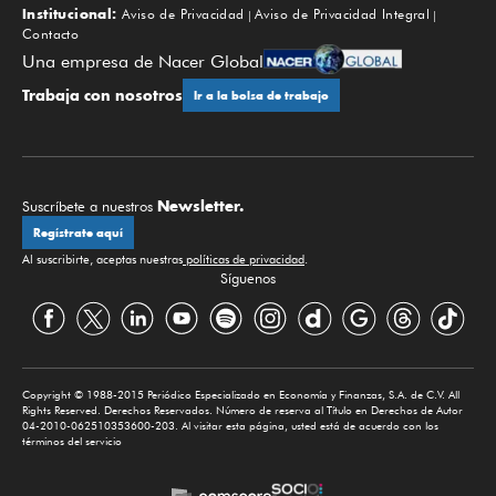
Institucional:
Aviso de Privacidad
Aviso de Privacidad Integral
Contacto
Una empresa de Nacer Global
Trabaja con nosotros
Ir a la bolsa de trabajo
Newsletter.
Suscríbete a nuestros
Regístrate aquí
Al suscribirte, aceptas nuestras
políticas de privacidad
.
Síguenos
Copyright © 1988-2015 Periódico Especializado en Economía y Finanzas, S.A. de C.V. All
Rights Reserved. Derechos Reservados. Número de reserva al Título en Derechos de Autor
04-2010-062510353600-203. Al visitar esta página, usted está de acuerdo con los
términos del servicio