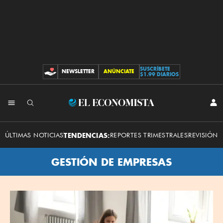
SUSCRÍBETE
NEWSLETTER
ANÚNCIATE
CONTRIBUCIONES
$1.99 DIARIOS
El
INI
SES
Economista
ÚLTIMAS NOTICIAS
TENDENCIAS:
REPORTES TRIMESTRALES
REVISIÓN 
GESTIÓN DE EMPRESAS