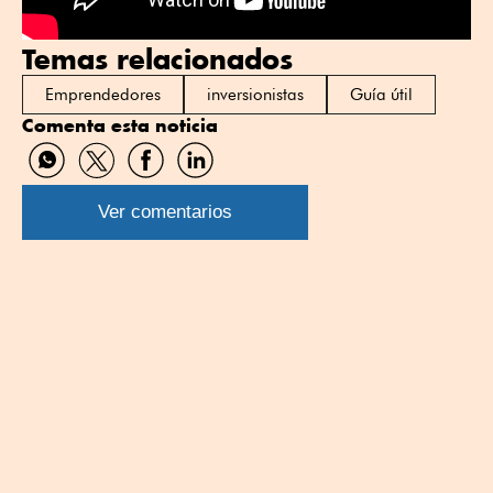
Temas relacionados
Emprendedores
inversionistas
Guía útil
Comenta esta noticia
Compartir
Compartir
Compartir
Compartir
por
por
por
por
WhatsApp
Twitter
Facebook
Linkedin
Ver comentarios