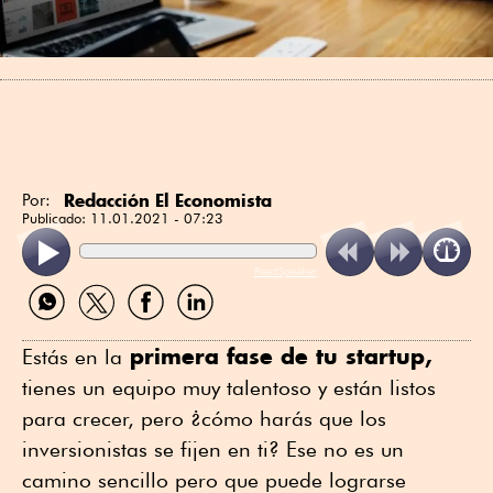
Redacción El Economista
Por:
Publicado:
11.01.2021 - 07:23
ReadSpeaker
Compartir
Compartir
Compartir
Compartir
por
por
por
por
WhatsApp
Twitter
Facebook
Linkedin
primera fase de tu startup,
Estás en la
tienes un equipo muy talentoso y están listos
para crecer, pero ¿cómo harás que los
inversionistas se fijen en ti? Ese no es un
camino sencillo pero que puede lograrse