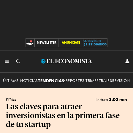
SUSCRÍBETE
NEWSLETTER
ANÚNCIATE
CONTRIBUCIONES
$1.99 DIARIOS
INI
El
SES
Economista
ÚLTIMAS NOTICIAS
TENDENCIAS:
REPORTES TRIMESTRALES
REVISIÓN 
3:00 min
PYMES
Lectura
Las claves para atraer
inversionistas en la primera fase
de tu startup