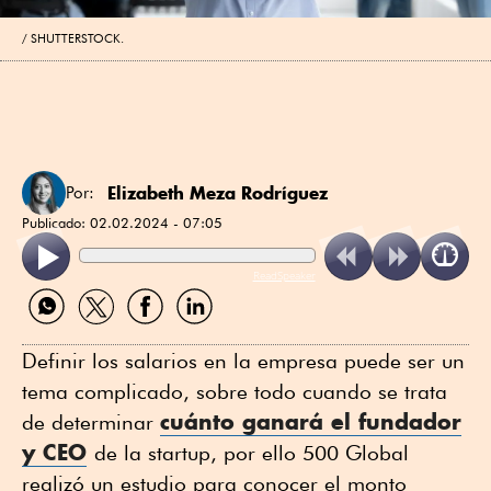
SHUTTERSTOCK.
Elizabeth Meza Rodríguez
Por:
Publicado:
02.02.2024 - 07:05
ReadSpeaker
Compartir
Compartir
Compartir
Compartir
por
por
por
por
WhatsApp
Twitter
Facebook
Linkedin
Definir los salarios en la empresa puede ser un
tema complicado, sobre todo cuando se trata
cuánto ganará el fundador
de determinar
y CEO
de la startup, por ello 500 Global
realizó un estudio para conocer el monto