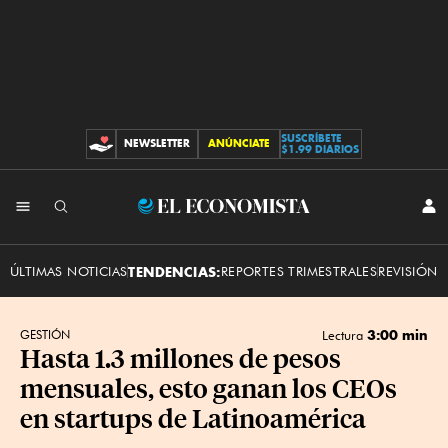
SUSCRÍBETE
NEWSLETTER
ANÚNCIATE
CONTRIBUCIONES
$1.99 DIARIOS
INI
El
SES
Economista
ÚLTIMAS NOTICIAS
TENDENCIAS:
REPORTES TRIMESTRALES
REVISIÓN 
3:00 min
GESTIÓN
Lectura
Hasta 1.3 millones de pesos
mensuales, esto ganan los CEOs
en startups de Latinoamérica