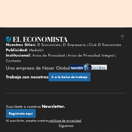
Nuestros Sitios:
El Economista
El Empresario
Club El Economista
Subir
Publicidad:
Mediakit
Institucional:
Aviso de Privacidad
Aviso de Privacidad Integral
Contacto
Una empresa de Nacer Global
Trabaja con nosotros
Ir a la bolsa de trabajo
Newsletter.
Suscríbete a nuestros
Regístrate aquí
Al suscribirte, aceptas nuestras
políticas de privacidad
.
Síguenos