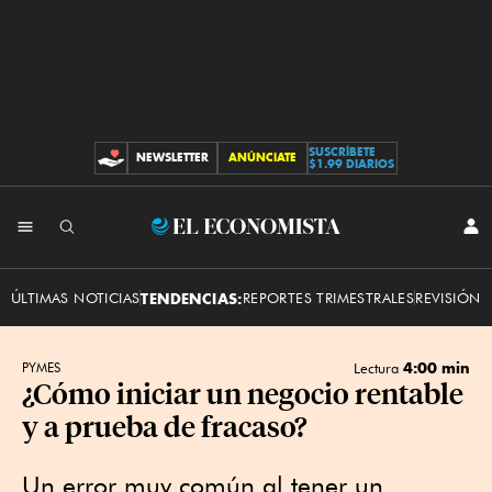
SUSCRÍBETE
NEWSLETTER
ANÚNCIATE
CONTRIBUCIONES
$1.99 DIARIOS
INI
El
SES
Economista
ÚLTIMAS NOTICIAS
TENDENCIAS:
REPORTES TRIMESTRALES
REVISIÓN 
4:00 min
PYMES
Lectura
¿Cómo iniciar un negocio rentable
y a prueba de fracaso?
Un error muy común al tener un