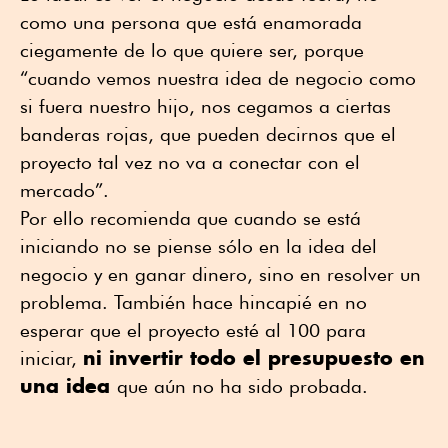
como una persona que está enamorada
ciegamente de lo que quiere ser, porque
“cuando vemos nuestra idea de negocio como
si fuera nuestro hijo, nos cegamos a ciertas
banderas rojas, que pueden decirnos que el
proyecto tal vez no va a conectar con el
mercado”.
Por ello recomienda que cuando se está
iniciando no se piense sólo en la idea del
negocio y en ganar dinero, sino en resolver un
problema. También hace hincapié en no
esperar que el proyecto esté al 100 para
ni invertir todo el presupuesto en
iniciar,
una idea
que aún no ha sido probada.