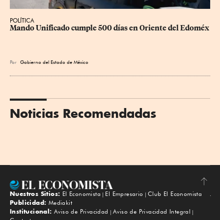
POLÍTICA
Mando Unificado cumple 500 días en Oriente del Edoméx
Por
Gobierno del Estado de México
Noticias Recomendadas
Nuestros Sitios:
El Economista
El Empresario
Club El Economista
Subir
Publicidad:
Mediakit
Institucional:
Aviso de Privacidad
Aviso de Privacidad Integral