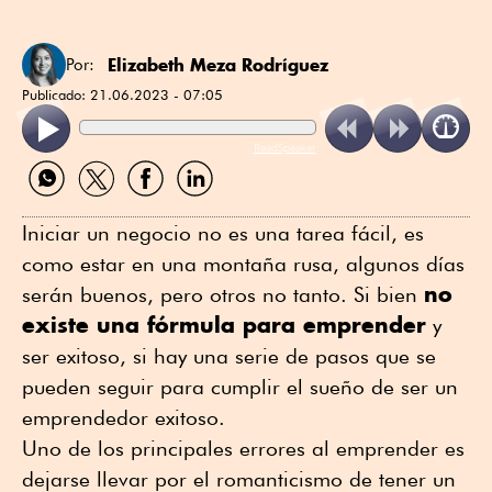
Elizabeth Meza Rodríguez
Por:
Publicado:
21.06.2023 - 07:05
ReadSpeaker
Compartir
Compartir
Compartir
Compartir
por
por
por
por
WhatsApp
Twitter
Facebook
Linkedin
Iniciar un negocio no es una tarea fácil, es
como estar en una montaña rusa, algunos días
no
serán buenos, pero otros no tanto. Si bien
existe una fórmula para emprender
y
ser exitoso, si hay una serie de pasos que se
pueden seguir para cumplir el sueño de ser un
emprendedor exitoso.
Uno de los principales errores al emprender es
dejarse llevar por el romanticismo de tener un