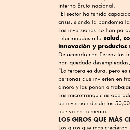
Interno Bruto nacional.
“El sector ha tenido capacid
crisis, siendo la pandemia la
Las inversiones no han para
salud, co
relacionadas a la
innovación y productos 
De acuerdo con Ferenz los in
han quedado desempleadas
“La tercera es dura, pero es 
personas que invierten en f
dinero y las ponen a trabaja
Las microfranquicias operad
de inversión desde los 50,0
que va en aumento.
LOS GIROS QUE MÁS C
Los giros que más crecieron 