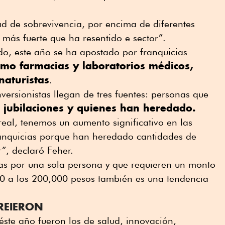
ad de sobrevivencia, por encima de diferentes
 más fuerte que ha resentido e sector”.
do, este año se ha apostado por franquicias
mo farmacias y laboratorios médicos,
naturistas
.
versionistas llegan de tres fuentes: personas que
jubilaciones y quienes han heredado.
,
real, tenemos un aumento significativo en las
ranquicias porque han heredado cantidades de
r”, declaró Feher.
as por una sola persona y que requieren un monto
00 a los 200,000 pesos también es una tendencia
REIERON
éste año fueron los de salud, innovación,