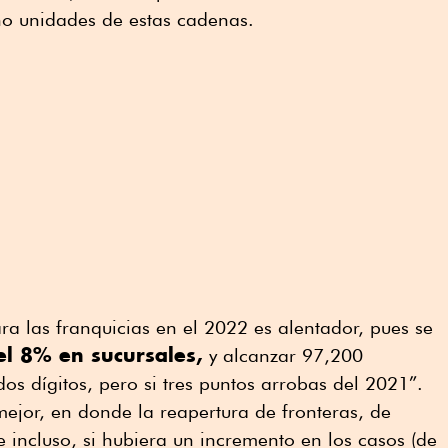
no unidades de estas cadenas.
a las franquicias en el 2022 es alentador, pues se
l 8% en sucursales,
y alcanzar 97,200
os dígitos, pero si tres puntos arrobas del 2021”.
jor, en donde la reapertura de fronteras, de
 incluso, si hubiera un incremento en los casos (de