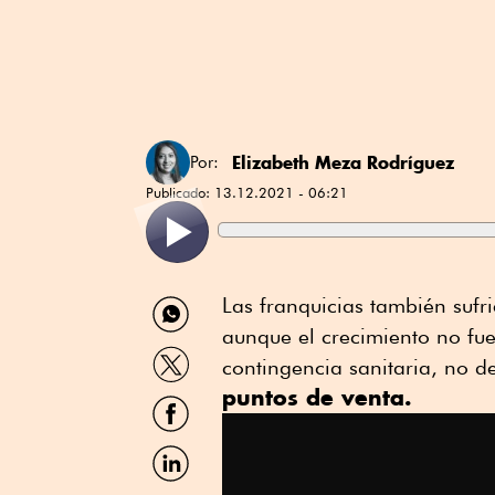
Elizabeth Meza Rodríguez
Por:
Publicado:
13.12.2021 - 06:21
Compartir
Las franquicias también suf
por
aunque el crecimiento no fue
WhatsApp
Compartir
contingencia sanitaria, no d
por
puntos de venta.
Twitter
Compartir
por
Facebook
Compartir
por