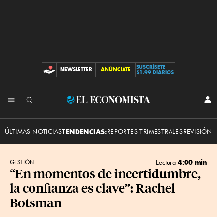
SUSCRÍBETE
NEWSLETTER
ANÚNCIATE
CONTRIBUCIONES
$1.99 DIARIOS
INI
El
SES
Economista
ÚLTIMAS NOTICIAS
TENDENCIAS:
REPORTES TRIMESTRALES
REVISIÓN 
4:00 min
GESTIÓN
Lectura
“En momentos de incertidumbre,
la confianza es clave”: Rachel
Botsman