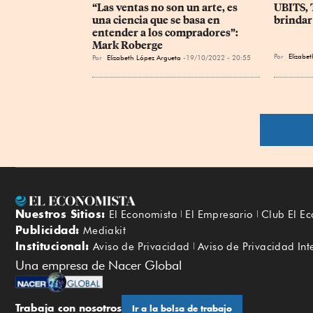
“Las ventas no son un arte, es 
UBITS, 
una ciencia que se basa en 
brindar
entender a los compradores”: 
Mark Roberge
Por
Elizabe
Por
Elizabeth López Argueta
19/10/2022 - 20:55
Nuestros Sitios:
El Economista
El Empresario
Club El E
Publicidad:
Mediakit
Institucional:
Aviso de Privacidad
Aviso de Privacidad Int
Una empresa de Nacer Global
Trabaja con nosotros
Ir a la bolsa de trabajo