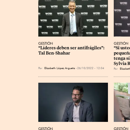
GESTIÓN
GESTIÓN
“Líderes deben ser antifrágiles”: 
“Si uste
Tal Ben-Shahar
pequeña
tenga s
Sylvia 
Por
Elizabeth López Argueta
26/10/2022 - 12:04
Por
Elizabe
GESTIÓN
GESTIÓN