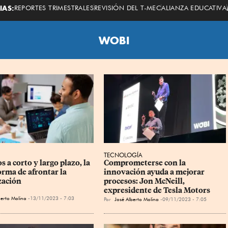
Economista
IAS:
REPORTES TRIMESTRALES
REVISIÓN DEL T-MEC
ALIANZA EDUCATIVA
WOBI
TECNOLOGÍA
s a corto y largo plazo, la 
Comprometerse con la 
orma de afrontar la 
innovación ayuda a mejorar 
zación
procesos: Jon McNeill, 
expresidente de Tesla Motors
berto Molina
13/11/2023 - 7:03
Por
José Alberto Molina
09/11/2023 - 7:05