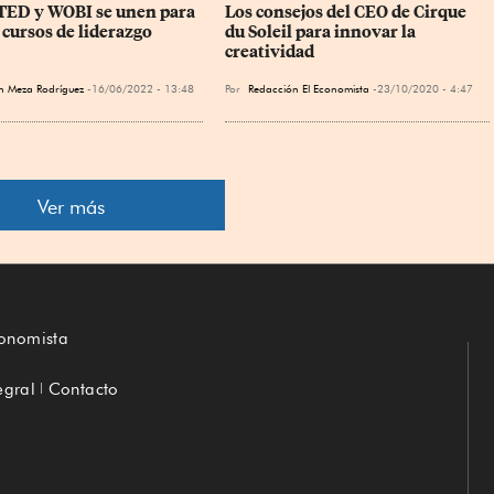
TED y WOBI se unen para 
Los consejos del CEO de Cirque 
 cursos de liderazgo
du Soleil para innovar la 
creatividad
th Meza Rodríguez
16/06/2022 - 13:48
Por
Redacción El Economista
23/10/2020 - 4:47
Ver más
conomista
egral
Contacto