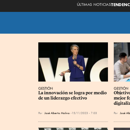
ÚLTIMAS NOTICIAS
TENDENC
GESTIÓN
GESTIÓN
La innovación se logra por medio 
Objetivo
de un liderazgo efectivo
mejor f
digitali
Por
José Alberto Molina
15/11/2023 - 7:03
Por
José Al