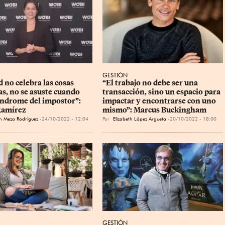
GESTIÓN
d no celebra las cosas 
“El trabajo no debe ser una 
s, no se asuste cuando 
transacción, sino un espacio para 
índrome del impostor”: 
impactar y encontrarse con uno 
Ramírez
mismo”: Marcus Buckingham
th Meza Rodríguez
24/10/2022 - 12:04
Por
Elizabeth López Argueta
20/10/2022 - 18:00
GESTIÓN