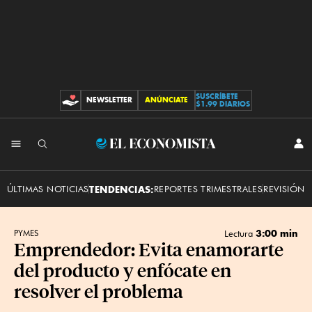
SUSCRÍBETE
NEWSLETTER
ANÚNCIATE
CONTRIBUCIONES
$1.99 DIARIOS
INI
El
SES
Economista
ÚLTIMAS NOTICIAS
TENDENCIAS:
REPORTES TRIMESTRALES
REVISIÓN 
3:00 min
PYMES
Lectura
Emprendedor: Evita enamorarte
del producto y enfócate en
resolver el problema