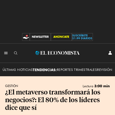
SUSCRÍBETE
NEWSLETTER
ANÚNCIATE
CONTRIBUCIONES
$1.99 DIARIOS
INI
El
SES
Economista
ÚLTIMAS NOTICIAS
TENDENCIAS:
REPORTES TRIMESTRALES
REVISIÓN 
3:00 min
GESTIÓN
Lectura
¿El metaverso transformará los
negocios?: El 80% de los líderes
dice que sí