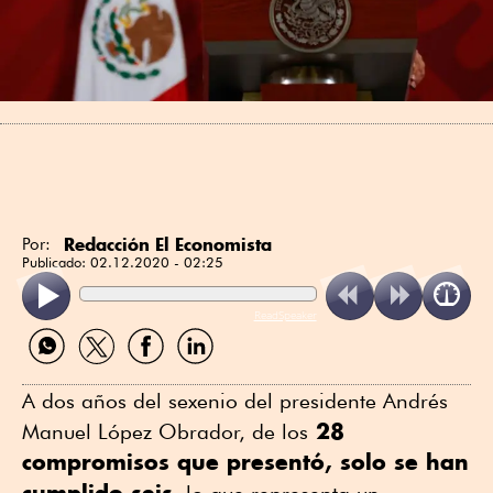
Redacción El Economista
Por:
Publicado:
02.12.2020 - 02:25
ReadSpeaker
Compartir
Compartir
Compartir
Compartir
por
por
por
por
WhatsApp
Twitter
Facebook
Linkedin
A dos años del sexenio del presidente Andrés
28
Manuel López Obrador, de los
compromisos que presentó, solo se han
cumplido seis
, lo que representa un