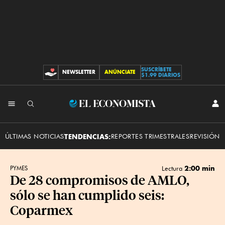
SUSCRÍBETE
NEWSLETTER
ANÚNCIATE
CONTRIBUCIONES
$1.99 DIARIOS
INI
El
SES
Economista
ÚLTIMAS NOTICIAS
TENDENCIAS:
REPORTES TRIMESTRALES
REVISIÓN 
2:00 min
PYMES
Lectura
De 28 compromisos de AMLO,
sólo se han cumplido seis:
Coparmex