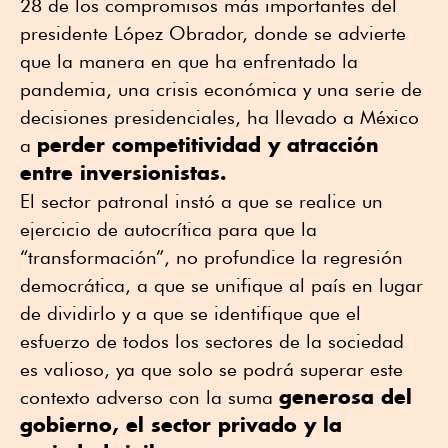
28 de los compromisos más importantes del
presidente López Obrador, donde se advierte
que la manera en que ha enfrentado la
pandemia, una crisis económica y una serie de
decisiones presidenciales, ha llevado a México
perder competitividad y atracción
a
entre inversionistas.
El sector patronal instó a que se realice un
ejercicio de autocrítica para que la
“transformación”, no profundice la regresión
democrática, a que se unifique al país en lugar
de dividirlo y a que se identifique que el
esfuerzo de todos los sectores de la sociedad
es valioso, ya que solo se podrá superar este
generosa del
contexto adverso con la suma
gobierno, el sector privado y la