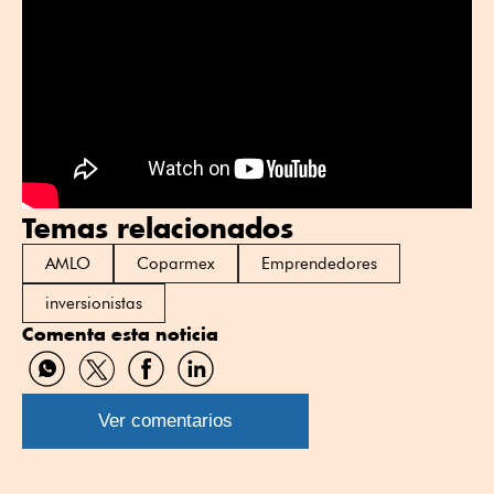
Temas relacionados
AMLO
Coparmex
Emprendedores
inversionistas
Comenta esta noticia
Compartir
Compartir
Compartir
Compartir
por
por
por
por
WhatsApp
Twitter
Facebook
Linkedin
Ver comentarios