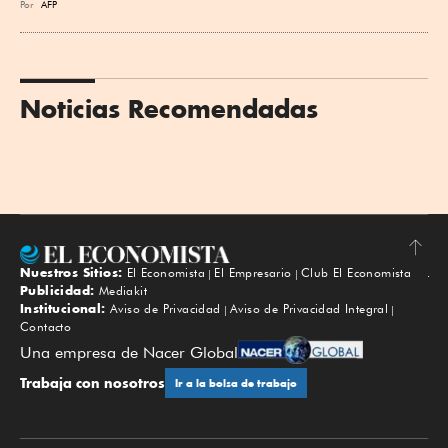
Por
AFP
Noticias Recomendadas
Nuestros Sitios:
El Economista
El Empresario
Club El Economista
Subir
Publicidad:
Mediakit
Institucional:
Aviso de Privacidad
Aviso de Privacidad Integral
Contacto
Una empresa de Nacer Global
Trabaja con nosotros
Ir a la bolsa de trabajo