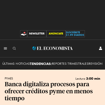
SUSCRÍBETE
NEWSLETTER
ANÚNCIATE
CONTRIBUCIONES
$1.99 DIARIOS
INI
El
SES
Economista
ÚLTIMAS NOTICIAS
TENDENCIAS:
REPORTES TRIMESTRALES
REVISIÓN 
3:00 min
PYMES
Lectura
Banca digitaliza procesos para
ofrecer créditos pyme en menos
tiempo