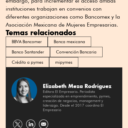
embargo, para incrementar el acceso ambas
instituciones trabajan en convenios con
diferentes organizaciones como Bancomex y la
Asociación Mexicana de Mujeres Empresarias.
Temas relacionados
BBVA Bancomer
Banca mexicana
Banco Santander
Convención Bancaria
Crédito a pymes
mipymes
Elizabeth Meza Rodríguez
Editora El Empresario. Periodista
especializada en emprendimiento, pymes,
creación de negocios, management y
liderazgo. Desde el 2017 coordina El
Empresario
Compartir
Compartir