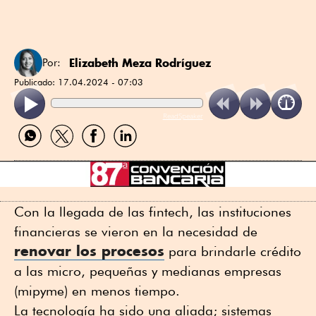
Elizabeth Meza Rodríguez
Por:
Publicado:
17.04.2024 - 07:03
ReadSpeaker
Compartir
Compartir
Compartir
Compartir
por
por
por
por
WhatsApp
Twitter
Facebook
Linkedin
Con la llegada de las fintech, las instituciones
financieras se vieron en la necesidad de
renovar los procesos
para brindarle crédito
a las micro, pequeñas y medianas empresas
(mipyme) en menos tiempo.
La tecnología ha sido una aliada; sistemas