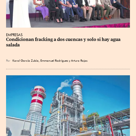
EMPRESAS
Condicionan fracking a dos cuencas y solo si hay agua 
salada
Por
Karol García Zubía
,
Emmanuel Rodríguez
y
Arturo Rojas