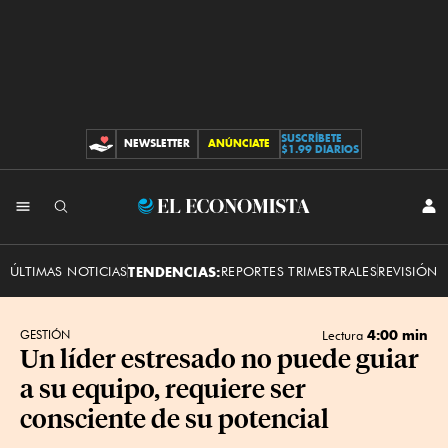
SUSCRÍBETE
NEWSLETTER
ANÚNCIATE
CONTRIBUCIONES
$1.99 DIARIOS
INI
El
SES
Economista
ÚLTIMAS NOTICIAS
TENDENCIAS:
REPORTES TRIMESTRALES
REVISIÓN 
4:00 min
GESTIÓN
Lectura
Un líder estresado no puede guiar
a su equipo, requiere ser
consciente de su potencial