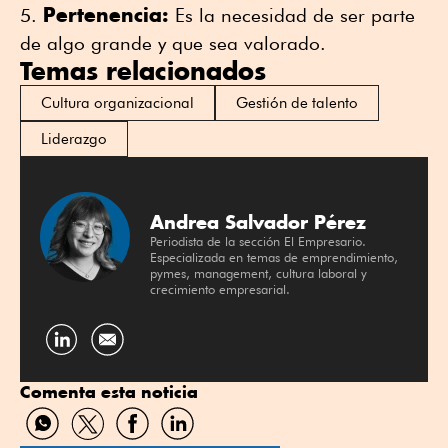
Pertenencia:
Es la necesidad de ser parte
de algo grande y que sea valorado.
Temas relacionados
Cultura organizacional
Gestión de talento
Liderazgo
Andrea Salvador Pérez
Periodista de la sección El Empresario.
Especializada en temas de emprendimiento,
pymes, management, cultura laboral y
crecimiento empresarial.
Compartir
por
Comenta esta noticia
Linkedin
Compartir
Compartir
Compartir
Compartir