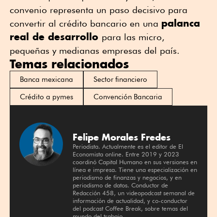
convenio representa un paso decisivo para
palanca
convertir al crédito bancario en una
real de desarrollo
para las micro,
pequeñas y medianas empresas del país.
Temas relacionados
Banca mexicana
Sector financiero
Crédito a pymes
Convención Bancaria
Felipe Morales Fredes
Periodista. Actualmente es el editor de El
Economista online. Entre 2019 y 2023
coordinó Capital Humano en sus versiones en
línea e impresa. Tiene una especialización en
periodismo de finanzas y negocios, y en
periodismo de datos. Conductor de
Redacción 458, un videopodcast semanal de
información de actualidad, y co-conductor
del podcast Coffee Break, sobre temas del
mundo del trabajo.