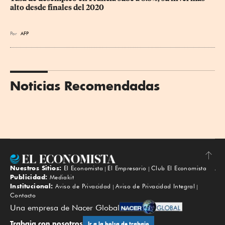
alto desde finales del 2020
Por
AFP
Noticias Recomendadas
Nuestros Sitios:
El Economista
El Empresario
Club El Economista
Subir
Publicidad:
Mediakit
Institucional:
Aviso de Privacidad
Aviso de Privacidad Integral
Contacto
Una empresa de Nacer Global
Trabaja con nosotros
Ir a la bolsa de trabajo