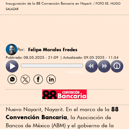
Inauguración de la 88 Convención Bancaria en Nayarit.
FOTO EE: HUGO
SALAZAR
Felipe Morales Fredes
Por:
Publicado:
08.05.2025 - 21:09
Actualizado:
09.05.2025 - 11:54
ReadSpeaker
Compartir
Compartir
Compartir
Compartir
por
por
por
por
WhatsApp
Twitter
Facebook
Linkedin
88
Nuevo Nayarit, Nayarit. En el marco de la
Convención Bancaria
, la Asociación de
Bancos de México (ABM) y el gobierno de la