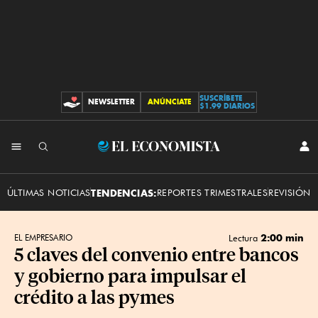
SUSCRÍBETE
NEWSLETTER
ANÚNCIATE
CONTRIBUCIONES
$1.99 DIARIOS
INI
El
SES
Economista
ÚLTIMAS NOTICIAS
TENDENCIAS:
REPORTES TRIMESTRALES
REVISIÓN 
2:00 min
EL EMPRESARIO
Lectura
5 claves del convenio entre bancos
y gobierno para impulsar el
crédito a las pymes