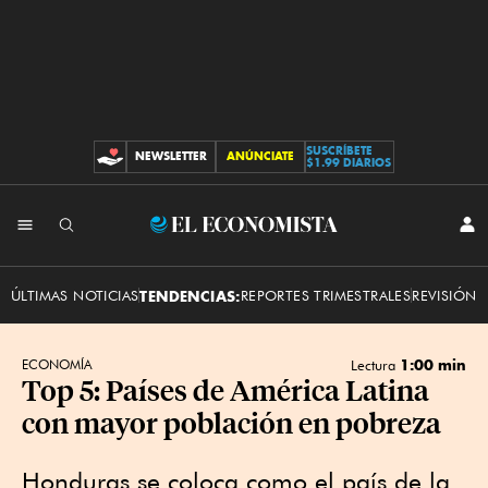
SUSCRÍBETE
NEWSLETTER
ANÚNCIATE
CONTRIBUCIONES
$1.99 DIARIOS
INI
El
SES
Economista
ÚLTIMAS NOTICIAS
TENDENCIAS:
REPORTES TRIMESTRALES
REVISIÓN 
1:00 min
ECONOMÍA
Lectura
Top 5: Países de América Latina
con mayor población en pobreza
Honduras se coloca como el país de la