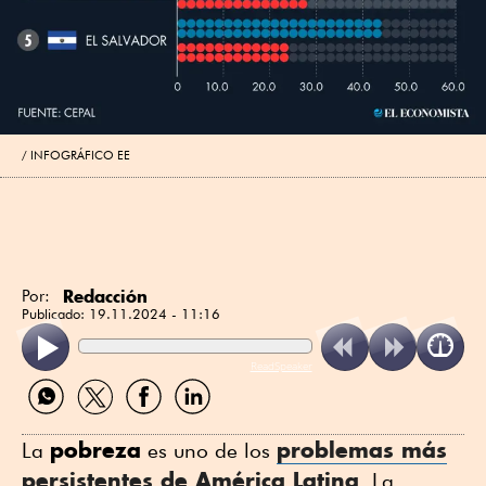
INFOGRÁFICO EE
Redacción
Por:
Publicado:
19.11.2024 - 11:16
ReadSpeaker
Compartir
Compartir
Compartir
Compartir
por
por
por
por
WhatsApp
Twitter
Facebook
Linkedin
pobreza
problemas más
La
es uno de los
persistentes de América Latina
. La