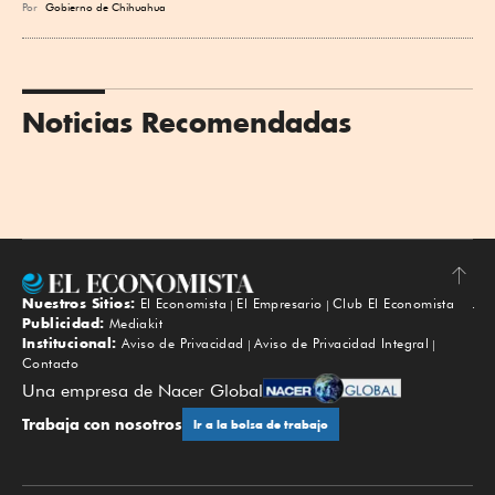
Por
Gobierno de Chihuahua
Noticias Recomendadas
Nuestros Sitios:
El Economista
El Empresario
Club El Economista
Subir
Publicidad:
Mediakit
Institucional:
Aviso de Privacidad
Aviso de Privacidad Integral
Contacto
Una empresa de Nacer Global
Trabaja con nosotros
Ir a la bolsa de trabajo